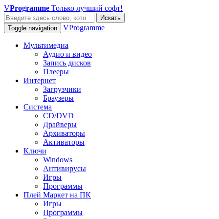
V
Programme
Только лучший софт!
Искать
VProgramme
Toggle navigation
Мультимедиа
Аудио и видео
Запись дисков
Плееры
Интернет
Загрузчики
Браузеры
Система
CD/DVD
Драйверы
Архиваторы
Активаторы
Ключи
Windows
Антивирусы
Игры
Программы
Плей Маркет на ПК
Игры
Программы