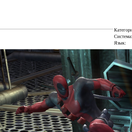
Категори
Cистема
Язык: