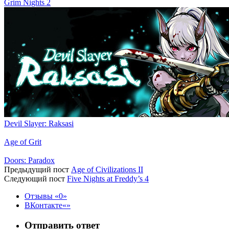
Grim Nights 2
Devil Slayer: Raksasi
Age of Grit
Doors: Paradox
Предыдущий пост
Age of Civilizations II
Следующий пост
Five Nights at Freddy’s 4
Отзывы
0
ВКонтакте
Отправить ответ