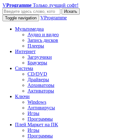
V
Programme
Только лучший софт!
Искать
VProgramme
Toggle navigation
Мультимедиа
Аудио и видео
Запись дисков
Плееры
Интернет
Загрузчики
Браузеры
Система
CD/DVD
Драйверы
Архиваторы
Активаторы
Ключи
Windows
Антивирусы
Игры
Программы
Плей Маркет на ПК
Игры
Программы