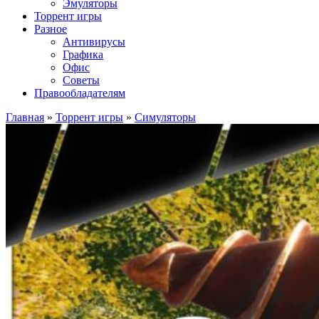
Эмуляторы
Торрент игры
Разное
Антивирусы
Графика
Офис
Советы
Правообладателям
Главная
»
Торрент игры
»
Симуляторы