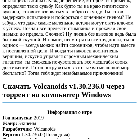
остающись в живых. Каждое решение, которое ты примешь,
определяет твою судьбу. Как будто ты на краю гигантского
вулкана, готового взорваться в любую секунду. Ты готов
выдержать испытание и побороться с огненным гневом? Не
забудь, что даже самые маленькие детали могут стать ключом
к успеху. Познай все прелести стимпанка и прокачай свои
навыки до предела. Сложно? Ну, жизнь без вызовов ведь была
бы такой скучной. И помни, несмотря на все трудности, ты не
одинок — всегда можно найти союзников, чтобы идти вместе
к поставленной цели. И когда ты наконец достигнешь
вершины, искусно управляя огромным механическим
гигантом, ты сможешь почувствовать все масштабы своих
достижений. Готов погрузиться в этот захватывающий мир
бесплатно? Тогда тебя ждет незабываемое приключение!
Скачать Volcanoids v1.30.236.0 через
торрент на компьютер Windows
Информация о игре
Год выпуска:
2019
Жанр:
Экшены
Разработчик:
Volcanoids
Версия:
1.30.236.0 (Последняя)