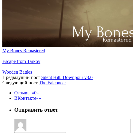
My Bones Remastered
Escape from Tarkov
Wooden Battles
Предыдущий пост
Silent Hill: Downpour v3.0
Следующий пост
The Falconeer
Отзывы
0
ВКонтакте
Отправить ответ