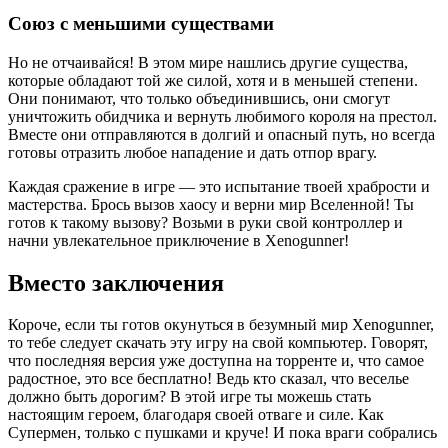
Союз с меньшими существами
Но не отчаивайся! В этом мире нашлись другие существа,
которые обладают той же силой, хотя и в меньшей степени.
Они понимают, что только объединившись, они смогут
уничтожить обидчика и вернуть любимого короля на престол.
Вместе они отправляются в долгий и опасный путь, но всегда
готовы отразить любое нападение и дать отпор врагу.
Каждая сражение в игре — это испытание твоей храбрости и
мастерства. Брось вызов хаосу и верни мир Вселенной! Ты
готов к такому вызову? Возьми в руки свой контроллер и
начни увлекательное приключение в Xenogunner!
Вместо заключения
Короче, если ты готов окунуться в безумный мир Xenogunner,
то тебе следует скачать эту игру на свой компьютер. Говорят,
что последняя версия уже доступна на торренте и, что самое
радостное, это все бесплатно! Ведь кто сказал, что веселье
должно быть дорогим? В этой игре ты можешь стать
настоящим героем, благодаря своей отваге и силе. Как
Супермен, только с пушками и круче! И пока враги собрались