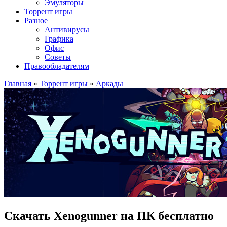
Эмуляторы
Торрент игры
Разное
Антивирусы
Графика
Офис
Советы
Правообладателям
Главная
»
Торрент игры
»
Аркады
Скачать Xenogunner на ПК бесплатно