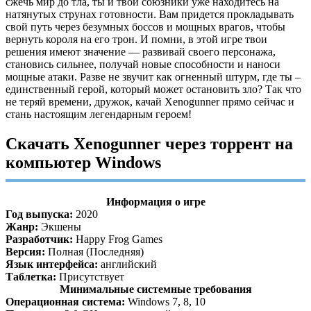
сжечь мир до тла, ты и твои союзники уже находитесь на
натянутых струнах готовности. Вам придется прокладывать
свой путь через безумных боссов и мощных врагов, чтобы
вернуть короля на его трон. И помни, в этой игре твои
решения имеют значение — развивай своего персонажа,
становись сильнее, получай новые способности и наноси
мощные атаки. Разве не звучит как огненный штурм, где ты –
единственный герой, который может остановить зло? Так что
не теряй времени, дружок, качай Xenogunner прямо сейчас и
стань настоящим легендарным героем!
Скачать Xenogunner через торрент на
компьютер Windows
Информация о игре
Год выпуска:
2020
Жанр:
Экшены
Разработчик:
Happy Frog Games
Версия:
Полная (Последняя)
Язык интерфейса:
английский
Таблетка:
Присутствует
Минимальные системные требования
Операционная система:
Windows 7, 8, 10