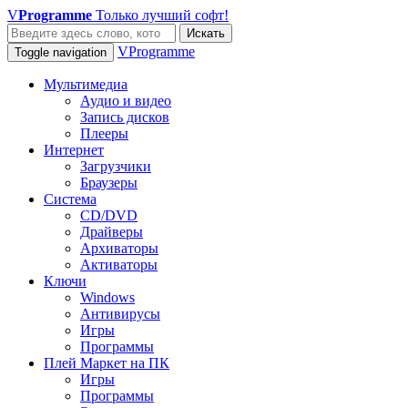
V
Programme
Только лучший софт!
Искать
VProgramme
Toggle navigation
Мультимедиа
Аудио и видео
Запись дисков
Плееры
Интернет
Загрузчики
Браузеры
Система
CD/DVD
Драйверы
Архиваторы
Активаторы
Ключи
Windows
Антивирусы
Игры
Программы
Плей Маркет на ПК
Игры
Программы