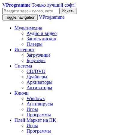
V
Programme
Только лучший софт!
Искать
VProgramme
Toggle navigation
Мультимедиа
Аудио и видео
Запись дисков
Плееры
Интернет
Загрузчики
Браузеры
Система
CD/DVD
Драйверы
Архиваторы
Активаторы
Ключи
Windows
Антивирусы
Игры
Программы
Плей Маркет на ПК
Игры
Программы