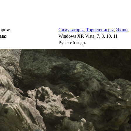
ория:
Симуляторы
,
Торрент игры
,
Экшн
ма:
Windows XP, Vista, 7, 8, 10, 11
Русский и др.