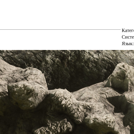
Катег
Cисте
Язык: