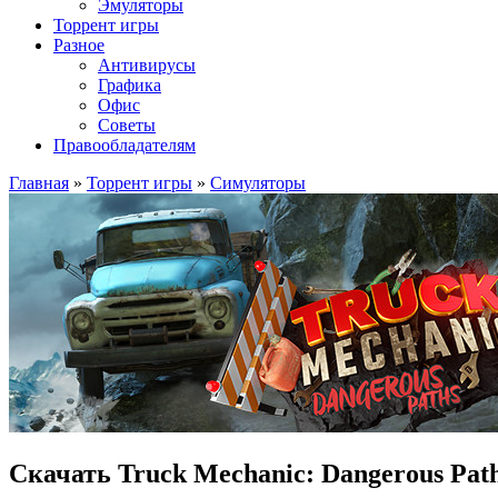
Эмуляторы
Торрент игры
Разное
Антивирусы
Графика
Офис
Советы
Правообладателям
Главная
»
Торрент игры
»
Симуляторы
Скачать Truck Mechanic: Dangerous Pat