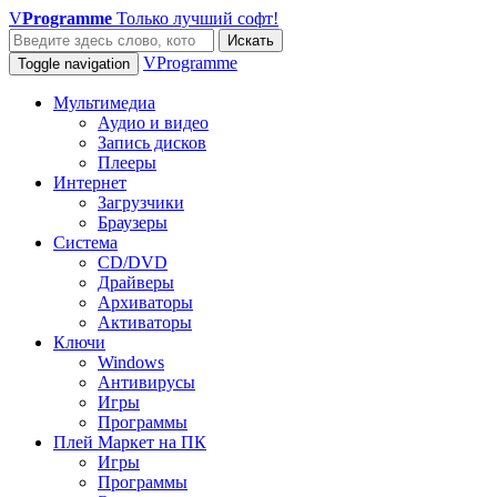
V
Programme
Только лучший софт!
Искать
VProgramme
Toggle navigation
Мультимедиа
Аудио и видео
Запись дисков
Плееры
Интернет
Загрузчики
Браузеры
Система
CD/DVD
Драйверы
Архиваторы
Активаторы
Ключи
Windows
Антивирусы
Игры
Программы
Плей Маркет на ПК
Игры
Программы