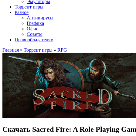
Эмуляторы
Торрент игры
Разное
Антивирусы
Графика
Офис
Советы
Правообладателям
Главная
»
Торрент игры
»
RPG
Скачать Sacred Fire: A Role Playing Ga