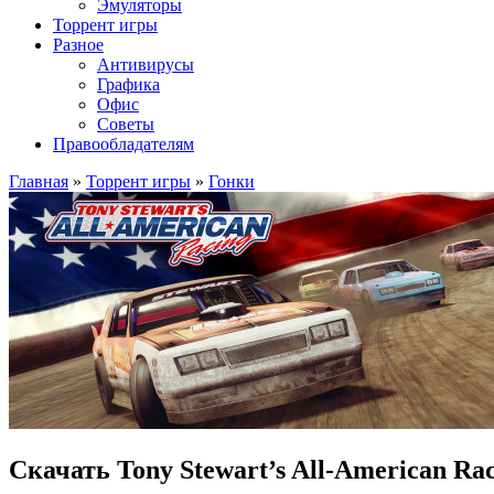
Эмуляторы
Торрент игры
Разное
Антивирусы
Графика
Офис
Советы
Правообладателям
Главная
»
Торрент игры
»
Гонки
Скачать Tony Stewart’s All-American Ra