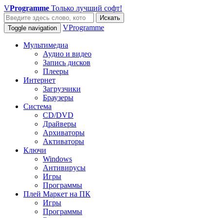
V
Programme
Только лучший софт!
Искать
VProgramme
Toggle navigation
Мультимедиа
Аудио и видео
Запись дисков
Плееры
Интернет
Загрузчики
Браузеры
Система
CD/DVD
Драйверы
Архиваторы
Активаторы
Ключи
Windows
Антивирусы
Игры
Программы
Плей Маркет на ПК
Игры
Программы