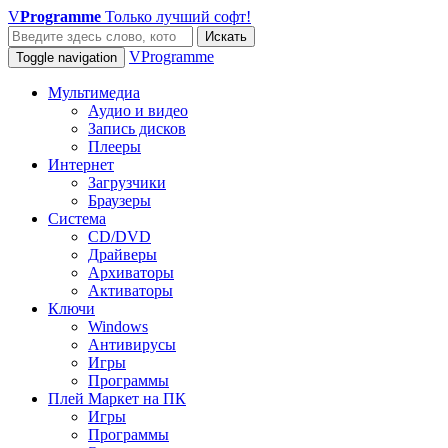
V
Programme
Только лучший софт!
Искать
VProgramme
Toggle navigation
Мультимедиа
Аудио и видео
Запись дисков
Плееры
Интернет
Загрузчики
Браузеры
Система
CD/DVD
Драйверы
Архиваторы
Активаторы
Ключи
Windows
Антивирусы
Игры
Программы
Плей Маркет на ПК
Игры
Программы