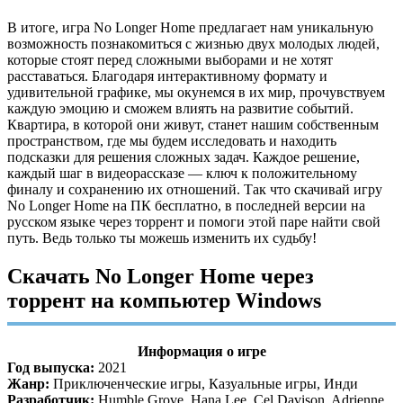
В итоге, игра No Longer Home предлагает нам уникальную
возможность познакомиться с жизнью двух молодых людей,
которые стоят перед сложными выборами и не хотят
расставаться. Благодаря интерактивному формату и
удивительной графике, мы окунемся в их мир, прочувствуем
каждую эмоцию и сможем влиять на развитие событий.
Квартира, в которой они живут, станет нашим собственным
пространством, где мы будем исследовать и находить
подсказки для решения сложных задач. Каждое решение,
каждый шаг в видеорассказе — ключ к положительному
финалу и сохранению их отношений. Так что скачивай игру
No Longer Home на ПК бесплатно, в последней версии на
русском языке через торрент и помоги этой паре найти свой
путь. Ведь только ты можешь изменить их судьбу!
Скачать No Longer Home через
торрент на компьютер Windows
Информация о игре
Год выпуска:
2021
Жанр:
Приключенческие игры, Казуальные игры, Инди
Разработчик:
Humble Grove, Hana Lee, Cel Davison, Adrienne