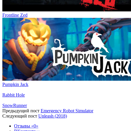
Frontline Zed
Pumpkin Jack
Rabbit Hole
SnowRunner
Предыдущий пост
Emergency Robot Simulator
Следующий пост
Unleash (2018)
Отзывы
0