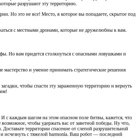
 которые разрушают эту территорию.
и. Но это не все! Место, в которое вы попадаете, скрытое под
ажаться с местными дронами, которые не дружелюбны к вам.
фы. Но вам придется столкнуться с опасными ловушками и
ше мастерство и умение принимать стратегические решения
е загадки, чтобы спасти эту зараженную территорию и вернуть
дим!
И с каждым шагом на этом опасном поле битвы, кажется, что
 возможное, чтобы удержать вас от заветной победы. Ну что,
ся. Доставьте территории спасение от слепой разрушительной
 и исчезнуть с тяжелой harmonía. Ваш робот — последний