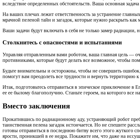
вследствие определенных обстоятельств. Ваша основная задач
На ваших плечах лежит ответственность за устранение главных
мрачной пеленой тайн и загадок, которые нужно раскрыть как 
Ваши задачи будут включать в себя не только замер радиации,
Столкнитесь с опасностями и испытаниями
Управляя отправленным вами роботом, ваша главная цель — оч
противниками, которые будут делать все возможное, чтобы пом
Будьте внимательны и осторожны, чтобы не совершить ошибок,
помогут вам преодолеть все трудности и вернуть территорию 
Итак, подготовьтесь отправиться в эпическое приключение в Em
ее ее былому благополучию. Станьте героем, на которого все 
Вместо заключения
Прокатившись по радиационному аду, устраняющий робот пребы
таинственная пелена загадок истончается. Но не спешите расс
готовы отправиться в последнюю битву всего этого жуткого спе
ярости, проникшей в ее недра. Покажите им, что даже на исс