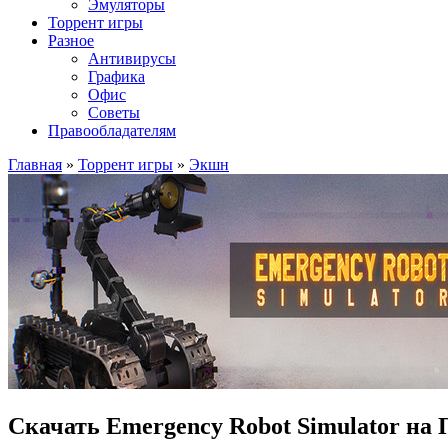
Эмуляторы
Торрент игры
Разное
Антивирусы
Графика
Офис
Советы
Правообладателям
Главная
»
Торрент игры
»
Экшн
Скачать Emergency Robot Simulator на 