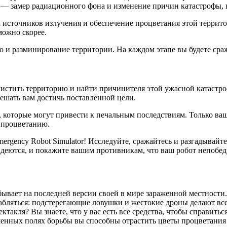
а — замер радиационного фона и изменение причин катастрофы,
 источников излучения и обеспечение процветания этой территори
можно скорее.
 но и разминирование территории. На каждом этапе вы будете ср
истить территорию и найти причинителя этой ужасной катастро
ешать вам достичь поставленной цели.
 которые могут привести к печальным последствиям. Только ва
к процветанию.
ergency Robot Simulator! Исследуйте, сражайтесь и разгадывайт
надеются, и покажите вашим противникам, что ваш робот непобе
вает на последней версии своей в мире зараженной местности. 
лабляться: подстерегающие ловушки и жестокие дроны делают все
ктакля? Вы знаете, что у вас есть все средства, чтобы справить
ушенных полях борьбы вы способны отрастить цветы процветания