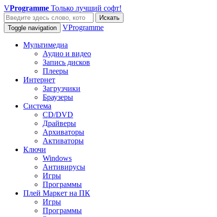
V
Programme
Только лучший софт!
Искать
VProgramme
Toggle navigation
Мультимедиа
Аудио и видео
Запись дисков
Плееры
Интернет
Загрузчики
Браузеры
Система
CD/DVD
Драйверы
Архиваторы
Активаторы
Ключи
Windows
Антивирусы
Игры
Программы
Плей Маркет на ПК
Игры
Программы