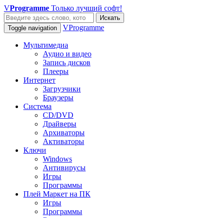
V
Programme
Только лучший софт!
Искать
VProgramme
Toggle navigation
Мультимедиа
Аудио и видео
Запись дисков
Плееры
Интернет
Загрузчики
Браузеры
Система
CD/DVD
Драйверы
Архиваторы
Активаторы
Ключи
Windows
Антивирусы
Игры
Программы
Плей Маркет на ПК
Игры
Программы