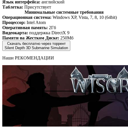
Язык интерфейса:
английский
Таблетка:
Присутствует
Минимальные системные требования
Операционная система:
Windows XP, Vista, 7, 8, 10 (64bit)
Процессор:
Intel Atom
Оперативная память:
2Гб
Видеокарта:
поддержка DirectX 9
Памяти на Жестком Диске:
250Мб
Скачать бесплатно через торрент
Silent Depth 3D Submarine Simulation
Наши
РЕКОМЕНДАЦИИ