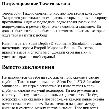
Патрулирование Тихого океана
Территория Тихого океана полностью под твоим контролем.
Ты должен уничтожить всех врагов, которые приняли сторону
противника. Однако подводной лодке грозят различные
повреждения, и ремонт будет очень сложным заданием. Ты
должен быть готов к любым препятствиям и битвам, которые
ждут тебя на пути к победе.
Начни играть в Silent Depth 3D Submarine Simulation и стань
настоящим героем Второй Мировой Войны! Ты готов
принять вызов и спасти мир? Докажи свои навыки и
уничтожь врагов своей страны!
Вместо заключения
Не запомнится ли тебе на всю жизнь погружение в самые
глубины Тихого океана вместе с Silent Depth 3D Submarine
Simulation? Эта игра с лёгкостью затягивает тебя в свои
глубины, словно могучий водоворот. Ты погружаешься в
жестокую битву, в которой каждый ход считается. Но будь
осторожен, как сказано в поговорке, «в каждой капле океана
лежит целая вселенная». Ты окажешься на грани между
жизнью и смертью, между светом и тьмой. Тебе придется