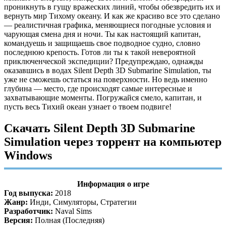
проникнуть в гущу вражеских линий, чтобы обезвредить их и
вернуть мир Тихому океану. И как же красиво все это сделано
— реалистичная графика, меняющиеся погодные условия и
чарующая смена дня и ночи. Ты как настоящий капитан,
командуешь и защищаешь свое подводное судно, словно
последнюю крепость. Готов ли ты к такой невероятной
приключенческой экспедиции? Предупреждаю, однажды
оказавшись в водах Silent Depth 3D Submarine Simulation, ты
уже не сможешь остаться на поверхности. Но ведь именно
глубина — место, где происходят самые интересные и
захватывающие моменты. Погружайся смело, капитан, и
пусть весь Тихий океан узнает о твоем подвиге!
Скачать Silent Depth 3D Submarine
Simulation через торрент на компьютер
Windows
Информация о игре
Год выпуска:
2018
Жанр:
Инди, Симуляторы, Стратегии
Разработчик:
Naval Sims
Версия:
Полная (Последняя)