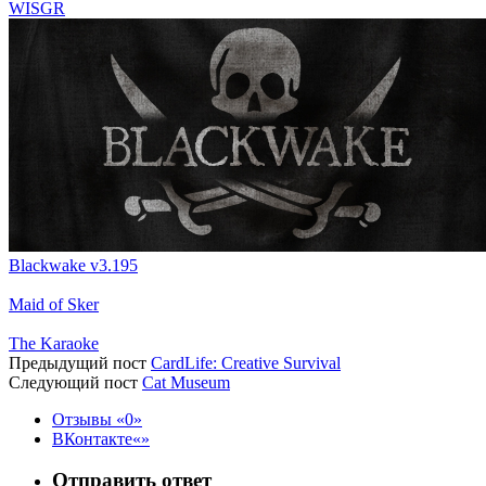
WISGR
Blackwake v3.195
Maid of Sker
The Karaoke
Предыдущий пост
CardLife: Creative Survival
Следующий пост
Cat Museum
Отзывы
0
ВКонтакте
Отправить ответ