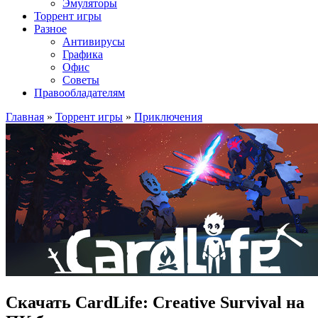
Эмуляторы
Торрент игры
Разное
Антивирусы
Графика
Офис
Советы
Правообладателям
Главная
»
Торрент игры
»
Приключения
Скачать CardLife: Creative Survival на