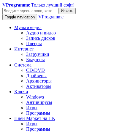
V
Programme
Только лучший софт!
Искать
VProgramme
Toggle navigation
Мультимедиа
Аудио и видео
Запись дисков
Плееры
Интернет
Загрузчики
Браузеры
Система
CD/DVD
Драйверы
Архиваторы
Активаторы
Ключи
Windows
Антивирусы
Игры
Программы
Плей Маркет на ПК
Игры
Программы