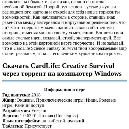
скользить на облаках из фантазии, словно на потоке
необычной бумагой. Пророй путь сквозь густые джунгли
разноцветного картона и открой для себя новые горизонты
возможностей. Как наблюдатель в стороне, ставишь знак
равенства между материалом и виртуальной реальностью, что
ли? Зато теперь ты можешь написать свою собственную
историю, изменяя мир по своему усмотрению. Воплоти свои
самые смелые идеи, создавай, строй, экспериментируй. Все
возможно на этой картонной карте творчества. И не забывай,
что в CardLife Science Fantasy Survival твой воображаемый мир
станет реальным, а ты — его великим художником-игроком.
Скачать CardLife: Creative Survival
через торрент на компьютер Windows
Информация о игре
Год выпуска:
2018
Жанр:
Экшены, Приключенческие игры, Инди, Ролевые
игры, Ранний доступ
Разработчик:
Freejam
Версия:
1.0.62.01 Полная (Последняя)
Язык интерфейса:
английский,
русский
Таблетка:
Присутствует