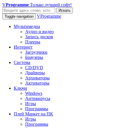
V
Programme
Только лучший софт!
Искать
VProgramme
Toggle navigation
Мультимедиа
Аудио и видео
Запись дисков
Плееры
Интернет
Загрузчики
Браузеры
Система
CD/DVD
Драйверы
Архиваторы
Активаторы
Ключи
Windows
Антивирусы
Игры
Программы
Плей Маркет на ПК
Игры
Программы