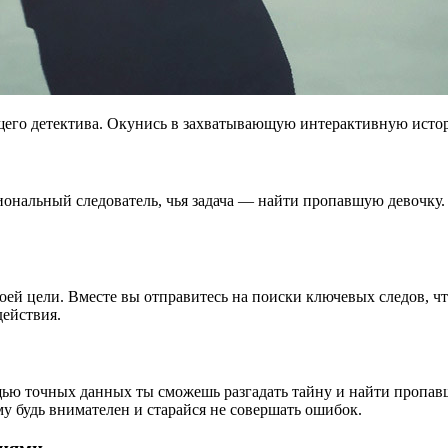
оящего детектива. Окунись в захватывающую интерактивную исто
иональный следователь, чья задача — найти пропавшую девочку. О
твоей цели. Вместе вы отправитесь на поиски ключевых следов, 
действия.
щью точных данных ты сможешь разгадать тайну и найти пропав
му будь внимателен и старайся не совершать ошибок.