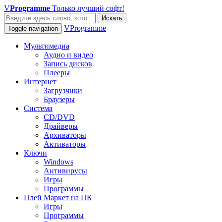
V
Programme
Только лучший софт!
Искать
VProgramme
Toggle navigation
Мультимедиа
Аудио и видео
Запись дисков
Плееры
Интернет
Загрузчики
Браузеры
Система
CD/DVD
Драйверы
Архиваторы
Активаторы
Ключи
Windows
Антивирусы
Игры
Программы
Плей Маркет на ПК
Игры
Программы