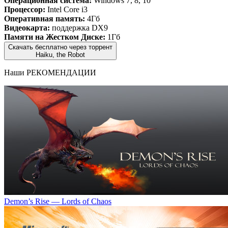
Операционная система:
Windows 7, 8, 10
Процессор:
Intel Core i3
Оперативная память:
4Гб
Видеокарта:
поддержка DX9
Памяти на Жестком Диске:
1Гб
Скачать бесплатно через торрент
Haiku, the Robot
Наши
РЕКОМЕНДАЦИИ
Demon’s Rise — Lords of Chaos