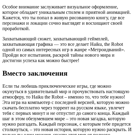
Особое внимание заслуживает визуальное оформление,
которое обладает уникальным стилем и приятной анимацией.
Кажется, что ты попал в живую рисованную книгу, где все
персонажи и локации сочно выглядят и восхищают своей
проработкой.
Захватывающий сюжет, захватывающий геймплей,
захватывающая графика — это все делает Haiku, the Robot
одной из самых интересных игр в жанре «Метроидваний».
Пройди все испытания, раскрой тайны нового мира и
достигни успеха как можно быстрее!
Вместо заключения
Если ты любишь приключенческие игры, где можно
окунуться в удивительный мир и прочувствовать настоящую
атмосферу, то Haiku the Robot – именно то, что тебе нужно!
Эта игра на компьютер с последней версией, которую можно
скачать бесплатно через торрент на русском языке, увлечет
тебя с первых минут и не отпустит до самого конца. Каждый
шаг в этом обезумевшем мире – это новая загадка, которую
нужно разгадать. Каждый персонаж, с которым тебе придется
столкнуться, – это новая история, которую нужно раскрыть. И
только ты один можешь спасти этот мир от полного