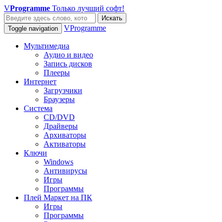
V
Programme
Только лучший софт!
Искать
VProgramme
Toggle navigation
Мультимедиа
Аудио и видео
Запись дисков
Плееры
Интернет
Загрузчики
Браузеры
Система
CD/DVD
Драйверы
Архиваторы
Активаторы
Ключи
Windows
Антивирусы
Игры
Программы
Плей Маркет на ПК
Игры
Программы