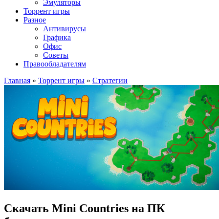
Эмуляторы
Торрент игры
Разное
Антивирусы
Графика
Офис
Советы
Правообладателям
Главная
»
Торрент игры
»
Стратегии
Скачать Mini Countries на ПК