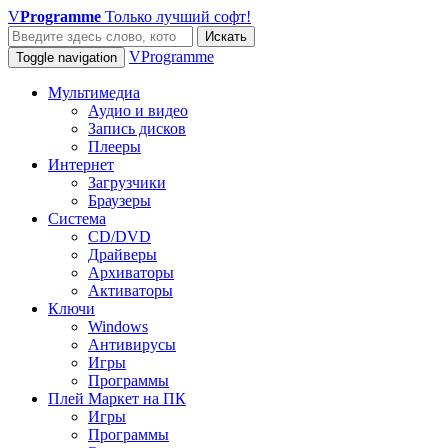
V
Programme
Только лучший софт!
Искать
VProgramme
Toggle navigation
Мультимедиа
Аудио и видео
Запись дисков
Плееры
Интернет
Загрузчики
Браузеры
Система
CD/DVD
Драйверы
Архиваторы
Активаторы
Ключи
Windows
Антивирусы
Игры
Программы
Плей Маркет на ПК
Игры
Программы