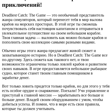
приключений!
Deadliest Catch: The Game — это необычный представитель
жанра симуляторов, который перенесет тебя в мир вылова
крабов на морских просторах. В этой игре ты сможешь
почувствовать себя настоящим капитаном и отправиться в
увлекательное путешествие на своем небольшом корабле.
Твоя главная задача — выловить как можно больше крабов и
пополнить свою коллекцию самыми разными видами.
Обычно игры этого жанра предлагают живой сюжет и
захватывающую историю. Но в Deadliest Catch: The Game все
по-другому. Здесь сюжета как такового нет, и твои
возможности ограничены только ловлей крабов и развитием
своих навыков. В игре предоставляется небольшое рыбацкое
судно, которое станет твоим главным помощником в
заработке денег.
Вот только ловить придется только крабов, но для этого у тебя
есть особое орудие и снаряжение. Поехали! Учи управление и
приступай к главной миссии — зарабатывать все больше и
больше денег. Владей своим оборудованием с умом, чтобы
добиться успеха. И помни, что в море есть свои правила,
которые ты должен учитывать.