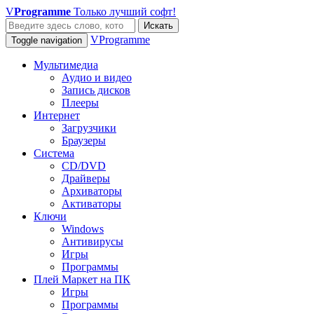
V
Programme
Только лучший софт!
Искать
VProgramme
Toggle navigation
Мультимедиа
Аудио и видео
Запись дисков
Плееры
Интернет
Загрузчики
Браузеры
Система
CD/DVD
Драйверы
Архиваторы
Активаторы
Ключи
Windows
Антивирусы
Игры
Программы
Плей Маркет на ПК
Игры
Программы