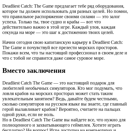
Deadliest Catch: The Game предлагает тебе ряд оборудования,
которое ты должен использовать для разных целей. Но помни,
что правильное распоряжение своими силами — это залог
успеха. Только ты, твое судно и крабы — вот что
действительно важно в этой игре. Каждый улов, каждая
секунда на море — это шаг к достижению твоих целей.
Начни сегодня свою капитанскую карьеру в Deadliest Catch:
The Game и почувствуй все прелести морских просторов.
Покажи всем, что ты настоящий профессионал в своем деле и
что с тобой не справится даже самое суровое море.
Вместо заключения
Deadliest Catch The Game — это настоящий подарок для
любителей необычных симуляторов. Кто мог подумать, что
ловля крабов на морских просторах может стать таким
увлекательным занятием? Ведь, давайте будем честными,
сколько симуляторов на русском языке вы знаете, где главный
герой вылавливает крабов? Вероятно, считаете на пальцах
одной руки, если не ноль.
Но в Deadliest Catch The Game вы найдете все, что нужно для
полноценного и захватывающего геймплея. Хотите играть
бесплатно? Не вопрос! Игра доступна на компьютерах и