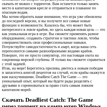
скачать ее можно с торрентов. Вам останется только занять
место в капитанском кресле и отправиться в плавание по
опасным водам.
Мы хотим обратить ваше внимание, что игра уже обновлена
до последней версии, и вы получите все самые новые
функции и возможности. Казалось бы, что может быть
интересного в ловле крабов, но здесь каждая новая цель — это
как уникальная игра в игре. Вы сможете применять разное
оборудование, создавать стратегии и тактики ловли, чтобы
совершенствовать свои профессиональные навыки.
Почувствуйте самодостаточность и азарт, когда ваша сеть
переполнится самыми разнообразными видами крабов.
Поверьте, это не просто симулятор, это настоящая охота на
сокровища морской глубины. И только вы сможете справиться
с этой задачей.
Итак, на море! Берегитесь прилива, рветесь к новым победам
и запаситесь книгой рецептов на случай, если крабы окажутся
вам наскучившими. Deadliest Catch The Game — это
уникальный опыт, который вы будете рады разделять с
друзьями и соревноваться за право стать самым ловким
капитаном морей.
Скачать Deadliest Catch: The Game
через торрент на компьютер Windows