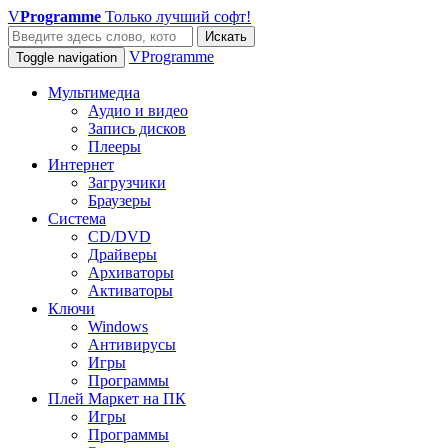
V
Programme
Только лучший софт!
Искать
VProgramme
Toggle navigation
Мультимедиа
Аудио и видео
Запись дисков
Плееры
Интернет
Загрузчики
Браузеры
Система
CD/DVD
Драйверы
Архиваторы
Активаторы
Ключи
Windows
Антивирусы
Игры
Программы
Плей Маркет на ПК
Игры
Программы