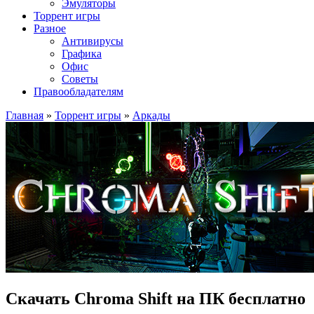
Эмуляторы
Торрент игры
Разное
Антивирусы
Графика
Офис
Советы
Правообладателям
Главная
»
Торрент игры
»
Аркады
Скачать Chroma Shift на ПК бесплатно