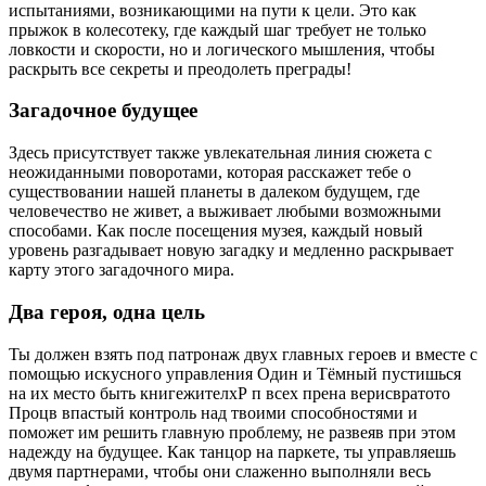
испытаниями, возникающими на пути к цели. Это как
прыжок в колесотеку, где каждый шаг требует не только
ловкости и скорости, но и логического мышления, чтобы
раскрыть все секреты и преодолеть преграды!
Загадочное будущее
Здесь присутствует также увлекательная линия сюжета с
неожиданными поворотами, которая расскажет тебе о
существовании нашей планеты в далеком будущем, где
человечество не живет, а выживает любыми возможными
способами. Как после посещения музея, каждый новый
уровень разгадывает новую загадку и медленно раскрывает
карту этого загадочного мира.
Два героя, одна цель
Ты должен взять под патронаж двух главных героев и вместе с
помощью искусного управления Один и Тёмный пустишься
на их место быть книгежителхР п всех прена верисвратото
Процв впастый контроль над твоими способностями и
поможет им решить главную проблему, не развеяв при этом
надежду на будущее. Как танцор на паркете, ты управляешь
двумя партнерами, чтобы они слаженно выполняли весь