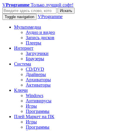
V
Programme
Только лучший софт!
Искать
VProgramme
Toggle navigation
Мультимедиа
Аудио и видео
Запись дисков
Плееры
Интернет
Загрузчики
Браузеры
Система
CD/DVD
Драйверы
Архиваторы
Активаторы
Ключи
Windows
Антивирусы
Игры
Программы
Плей Маркет на ПК
Игры
Программы