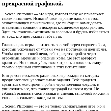
прекрасной графикой.
1 Screen Platformer — это игра, которая сразу же привлекает
своим названием. Испытай свои игровые навыки в этом
захватывающем приключении, где ты будешь командовать
отважными воинами и покорять космическое пространство.
Здесь ты станешь охотником за головами и будешь избавляться
от всех, кто преграждает тебе путь.
Главная цель игры — отыскать золотой череп старшего бога,
который ускользает от уловки уже на протяжении долгих лет.
Чтобы достичь своей цели, тебе придется пройти через
огромный, мрачный и опасный храм, где этот артефакт
хранится. Но не волнуйся, твоя хитрость и ловкость станут
твоими верными спутниками в этих испытаниях.
В игре есть несколько различных игр, каждая из которых
предлагает свои увлекательные задания. Тебе придется
сразиться с монстрами, пройти через полчища ловушек и
уничтожить все, что станет преградой на твоем пути. Не
забывай развивать свои навыки и умения, выполняй миссии и
становись сильнее с каждым шагом.
1 Screen Platformer — это не только увлекательная игра, но и
настоящее приключение, которое захватит тебя с первых