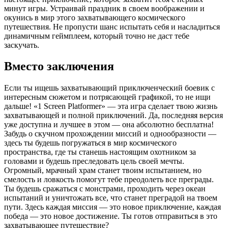
минут игры. Устраивай праздник в своем воображении и
окунись в мир этого захватывающего космического
путешествия. Не пропусти шанс испытать себя и насладиться
динамичным геймплеем, который точно не даст тебе
заскучать.
Вместо заключения
Если ты ищешь захватывающий приключенческий боевик с
интересным сюжетом и потрясающей графикой, то не ищи
дальше! «1 Screen Platformer» — эта игра сделает твою жизнь
захватывающей и полной приключений. Да, последняя версия
уже доступна и лучшее в этом — она абсолютно бесплатна!
Забудь о скучном прохождении миссий и однообразности —
здесь ты будешь погружаться в мир космического
пространства, где ты станешь настоящим охотником за
головами и будешь преследовать цель своей мечты.
Огромный, мрачный храм станет твоим испытанием, но
смелость и ловкость помогут тебе преодолеть все преграды.
Ты будешь сражаться с монстрами, проходить через океан
испытаний и уничтожать все, что станет преградой на твоем
пути. Здесь каждая миссия — это новое приключение, каждая
победа — это новое достижение. Ты готов отправиться в это
захватывающее путешествие?