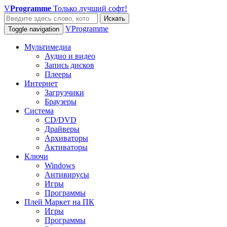
V
Programme
Только лучший софт!
Искать
VProgramme
Toggle navigation
Мультимедиа
Аудио и видео
Запись дисков
Плееры
Интернет
Загрузчики
Браузеры
Система
CD/DVD
Драйверы
Архиваторы
Активаторы
Ключи
Windows
Антивирусы
Игры
Программы
Плей Маркет на ПК
Игры
Программы