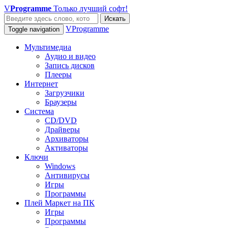
V
Programme
Только лучший софт!
Искать
VProgramme
Toggle navigation
Мультимедиа
Аудио и видео
Запись дисков
Плееры
Интернет
Загрузчики
Браузеры
Система
CD/DVD
Драйверы
Архиваторы
Активаторы
Ключи
Windows
Антивирусы
Игры
Программы
Плей Маркет на ПК
Игры
Программы