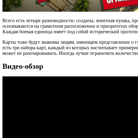
Всего есть четыре разновидности: солдаты, зенитная пушка, п
основываются на грамотном расположении и приоритетах оборо
Каждая боевая единица имеет под собой исторический прототи
Карты тоже будут знакомы людям, имеющим представление о гл
есть три набора карт, каждый из которых насчитывает примерн
может не разочаровывать. Иногда лучше ограничить количеств
Видео-обзор