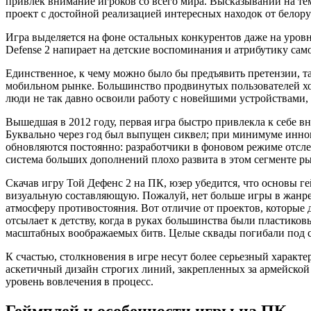
привлек внимание игроков со всего мира. Высказываний на тему
проект с достойной реализацией интересных находок от белору
Игра выделяется на фоне остальных конкурентов даже на уров
Defense 2 напирает на детские воспоминания и атрибутику сам
Единственное, к чему можно было бы предъявить претензии, та
мобильном рынке. Большинство продвинутых пользователей хор
люди не так давно освоили работу с новейшими устройствами,
Вышедшая в 2012 году, первая игра быстро привлекла к себе 
Буквально через год был выпущен сиквел; при минимуме инно
обновляются постоянно: разработчики в фоновом режиме отсл
система больших дополнений плохо развита в этом сегменте ры
Скачав игру Той Дефенс 2 на ПК, юзер убедится, что основы гей
визуальную составляющую. Пожалуй, нет больше игры в жанре
атмосферу противостояния. Вот отличие от проектов, которые 
отсылает к детству, когда в руках большинства были пластиков
масштабных воображаемых битв. Целые сквады погибали под с
К счастью, столкновения в игре несут более серьезный харак
аскетичный дизайн строгих линий, закрепленных за армейско
уровень вовлечения в процесс.
Геймплей и особенности игры на ПК