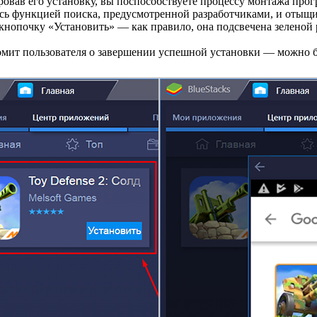
ровав его установку, вы поспособствуете процессу монтажа пр
сь функцией поиска, предусмотренной разработчиками, и отыщи
опочку «Установить» — как правило, она подсвечена зеленой р
мит пользователя о завершении успешной установки — можно бу