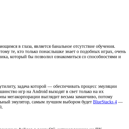
ющимся в глаза, является банальное отсутствие обучения.
отому те, кто только понаслышке знает о подобных играх, очень
ника, который бы позволил ознакомиться со способностями и
 утилиту, задача которой — обеспечивать процесс эмуляции
нство игр на Android выходят в свет только на их
роны мегакорпорации выглядит весьма заманчиво, потому
альный эмулятор, самым лучшим выбором будет
BlueStacks 4
—
й.