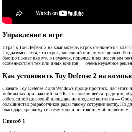
Управление в игре
Играя в Той Дефенс 2 на компьютере, игрок столкнется с клас
Подразумевается, что игрок, зашедший в игру, уже должен быть 
быстро начнут вязнуть в неудачах, порожденных неверным так
особенностями тех или иных юнитов — очень неудачное решен
Как установить Toy Defense 2 на компь
Скачать Toy Defense 2 для Windows проще простого, для этого 
мобильных приложений на ПК. По сложившейся традиции, обус
собственной цифровой площадке по продаже контента — Google
большинство разработчиков рады такому сотрудничеству. Но д
благодаря крепкому систему коду и постоянным обновлениям, эт
Способ 1