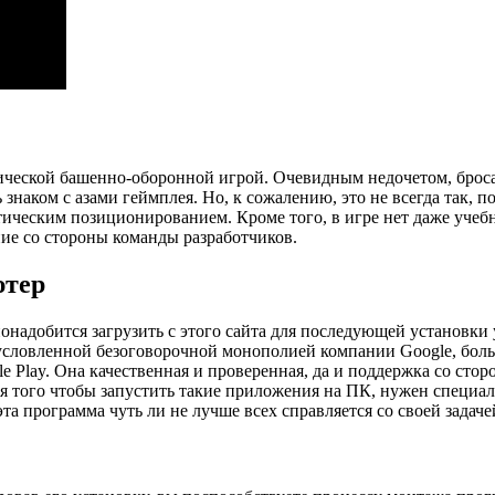
сической башенно-оборонной игрой. Очевидным недочетом, броса
знаком с азами геймплея. Но, к сожалению, это не всегда так, п
тическим позиционированием. Кроме того, в игре нет даже учеб
ие со стороны команды разработчиков.
ютер
понадобится загрузить с этого сайта для последующей установки
ловленной безоговорочной монополией компании Google, больши
 Play. Она качественная и проверенная, да и поддержка со сто
ля того чтобы запустить такие приложения на ПК, нужен специ
а программа чуть ли не лучше всех справляется со своей задаче