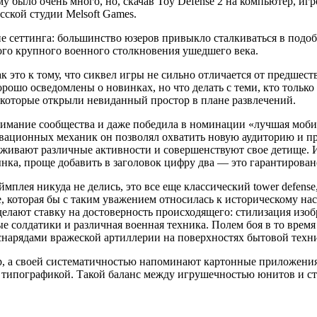
 было очень много, но, скачав Toy Defense 2 на компьютер, игр
сской студии Melsoft Games.
не сеттинга: большинство юзеров привыкло сталкиваться в подо
ого крупного военного столкновения ушедшего века.
к это к тому, что сиквел игры не сильно отличается от предше
ошо осведомлены о новинках, но что делать с теми, кто только
 которые открыли невиданный простор в плане развлечений.
внимание сообщества и даже победила в номинации «лучшая моби
вационных механик он позволял охватить новую аудиторию и п
еживают различные активности и совершенствуют свое детище. 
нка, проще добавить в заголовок цифру два — это гарантирован
мплея никуда не делись, это все еще классический tower defense,
, которая бы с таким уважением относилась к историческому н
делают ставку на достоверность происходящего: стилизация изоб
ые солдатики и различная военная техника. Полем боя в то врем
нарядами вражеской артиллерии на поверхностях бытовой техн
тер, а своей систематичностью напоминают картонные приложен
й типографикой. Такой баланс между игрушечностью юнитов и с