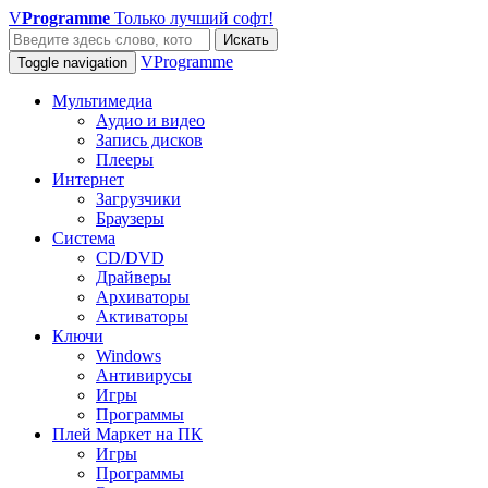
V
Programme
Только лучший софт!
Искать
VProgramme
Toggle navigation
Мультимедиа
Аудио и видео
Запись дисков
Плееры
Интернет
Загрузчики
Браузеры
Система
CD/DVD
Драйверы
Архиваторы
Активаторы
Ключи
Windows
Антивирусы
Игры
Программы
Плей Маркет на ПК
Игры
Программы