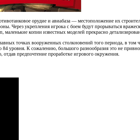
ротивотанковое орудие и авиабаза — местоположение их строител
ны. Через укрепления игрока с боем будут прорываться вражес
п, маленькие копии известных моделей прекрасно детализирова
авных точках вооруженных столкновений того периода, в том чи
о 84 уровня. К сожалению, большого разнообразия это не привнос
о, отдав предпочтение проработке игрового окружения.