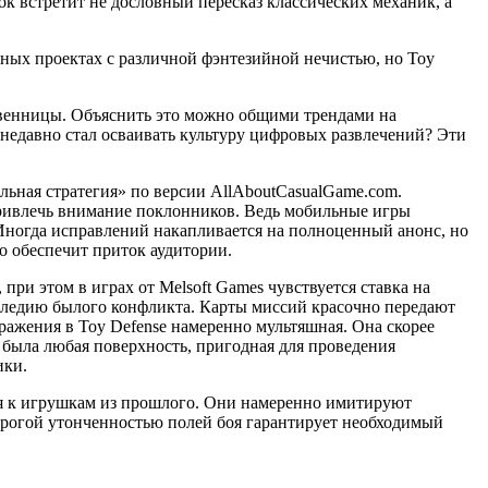
ок встретит не дословный пересказ классических механик, а
бных проектах с различной фэнтезийной нечистью, но Toy
ственницы. Объяснить это можно общими трендами на
 недавно стал осваивать культуру цифровых развлечений? Эти
льная стратегия» по версии AllAboutCasualGame.com.
ривлечь внимание поклонников. Ведь мобильные игры
Иногда исправлений накапливается на полноценный анонс, но
о обеспечит приток аудитории.
 при этом в играх от Melsoft Games чувствуется ставка на
аследию былого конфликта. Карты миссий красочно передают
ражения в Toy Defense намеренно мультяшная. Она скорее
я была любая поверхность, пригодная для проведения
ики.
ия к игрушкам из прошлого. Они намеренно имитируют
трогой утонченностью полей боя гарантирует необходимый