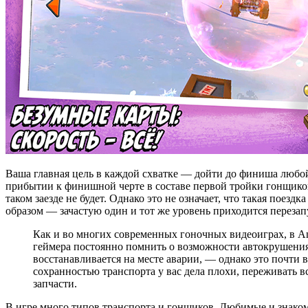
Ваша главная цель в каждой схватке — дойти до финиша любой 
прибытии к финишной черте в составе первой тройки гонщиков
таком заезде не будет. Однако это не означает, что такая пое
образом — зачастую один и тот же уровень приходится перезапу
Как и во многих современных гоночных видеоиграх, в An
геймера постоянно помнить о возможности автокрушения. 
восстанавливается на месте аварии, — однако это почти в
сохранностью транспорта у вас дела плохи, переживать 
запчасти.
В игре много типов транспорта и гонщиков. Любимые и знаком