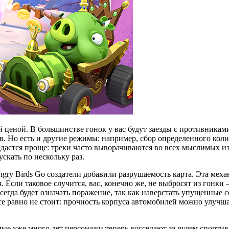
ценой. В большинстве гонок у вас будут заезды с противниками
. Но есть и другие режимы: например, сбор определенного коли
здка дастся проще: треки часто выворачиваются во всех мыслимых
скать по нескольку раз.
gry Birds Go создатели добавили разрушаемость карта. Эта меха
Если таковое случится, вас, конечно же, не выбросят из гонки 
сегда будет означать поражение, так как наверстать упущенные с
все равно не стоит: прочность корпуса автомобилей можно улуч
ые уже много лет персонажи теперь восседают за рулем спортив