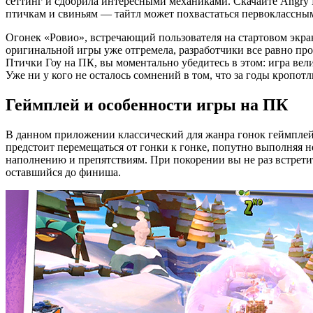
сеттинг и сдобрила интересными механиками. Скачайте Angry 
птичкам и свиньям — тайтл может похвастаться первоклассны
Огонек «Ровио», встречающий пользователя на стартовом экран
оригинальной игры уже отгремела, разработчики все равно п
Птички Гоу на ПК, вы моментально убедитесь в этом: игра ве
Уже ни у кого не осталось сомнений в том, что за годы кропот
Геймплей и особенности игры на ПК
В данном приложении классический для жанра гонок геймплей,
предстоит перемещаться от гонки к гонке, попутно выполняя н
наполнению и препятствиям. При покорении вы не раз встрети
оставшийся до финиша.