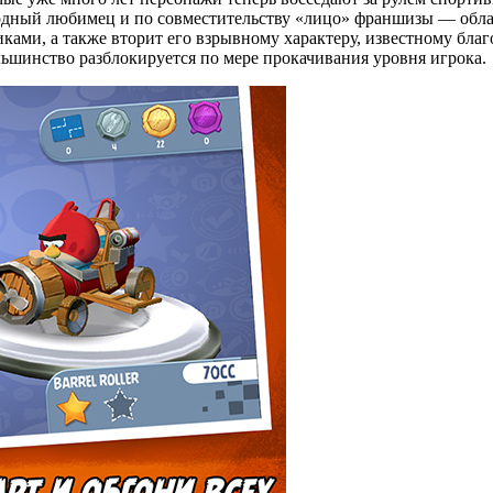
одный любимец и по совместительству «лицо» франшизы — облада
иками, а также вторит его взрывному характеру, известному б
льшинство разблокируется по мере прокачивания уровня игрока.