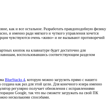
овне, как и все остальное. Разработать правдоподобную физику
расно, и именно ради мягкого и чуткого управления хочется
нерция чувствуются очень «живо» и не вызывают противоречий
артных кнопок на клавиатуре будет достаточно для
 клавишам, воспользовавшись соответствующим разделом
рма
BlueStacks 4
, которую можно загрузить прямо с нашего
 создана как раз для этой цели. Для конечного юзера именно
мулятор регулярно получает обновления с исправлениями
порации Google, так что вы сможете загружать на свой ПК
можно несколькими способами.