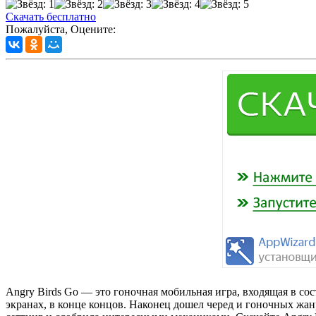
Скачать бесплатно
Пожалуйста, Оцените:
Angry Birds Go — это гоночная мобильная игра, входящая в со
экранах, в конце концов. Наконец дошел черед и гоночных жа