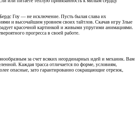
асли или питаете теплую привязанность к милым сердцу
 Бердс Гоу — не исключение. Пусть былая слава их
ниями и высочайшим уровнем своих тайтлов. Скачав игру Злые
, радует красочной картинкой и живыми упругими анимациями.
вероятного прогресса в своей работе.
знообразным за счет всяких неординарных идей и механик. Вам
ленной. Каждая трасса отличается по форме, условиям,
олее опасные, зато гарантированно сокращающие отрезок,