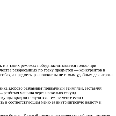
, и в таких режимах победа засчитывается только при
чества разбросанных по треку предметов — конкурентов в
 изгибах, а предметы расположены не самым удобным для игрока
ника здорово разбавляет привычный геймплей, заставляя
— разбитая машина через несколько секунд
екунды вряд ли получится. Тем не менее если с
шать в соответствующем меню за внутриигровую валюту и
ного болида. Каждый имеет свою супер-способность, которая