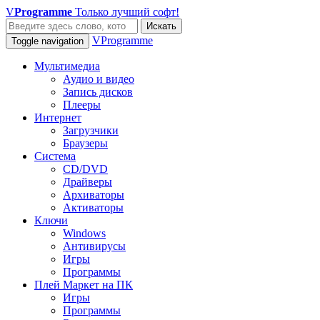
V
Programme
Только лучший софт!
Искать
VProgramme
Toggle navigation
Мультимедиа
Аудио и видео
Запись дисков
Плееры
Интернет
Загрузчики
Браузеры
Система
CD/DVD
Драйверы
Архиваторы
Активаторы
Ключи
Windows
Антивирусы
Игры
Программы
Плей Маркет на ПК
Игры
Программы