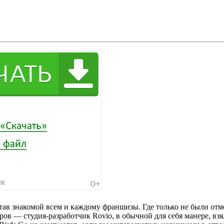
став знакомой всем и каждому франшизы. Где только не были отм
нров — студия-разработчик Rovio, в обычной для себя манере, 