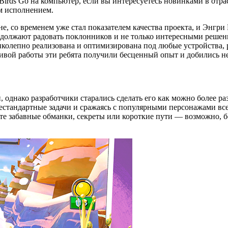
Birds Go на компьютер, если вы интересуетесь новинками в отр
м исполнением.
е, со временем уже стал показателем качества проекта, и Энгри
родолжают радовать поклонников и не только интересными реше
ликолепно реализована и оптимизирована под любые устройства
ливой работы эти ребята получили бесценный опыт и добились не
 однако разработчики старались сделать его как можно более ра
естандартные задачи и сражаясь с популярными персонажами все
те забавные обманки, секреты или короткие пути — возможно, б