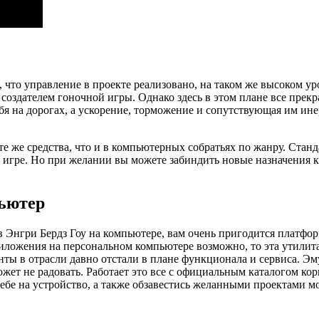
, что управление в проекте реализовано, на таком же высоком ур
д создателем гоночной игры. Однако здесь в этом плане все прек
ебя на дорогах, а ускорение, торможение и сопутствующая им и
е же средства, что и в компьютерных собратьях по жанру. Станд
в игре. Но при желании вы можете забиндить новые назначения
пьютер
в Энгри Бердз Гоу на компьютере, вам очень пригодится платфо
риложения на персональном компьютере возможно, то эта утилита
енты в отрасли давно отстали в плане функционала и сервиса. Э
ет не радовать. Работает это все с официальным каталогом кор
ебе на устройство, а также обзавестись желанными проектами 