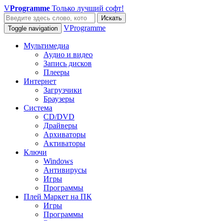
V
Programme
Только лучший софт!
Искать
VProgramme
Toggle navigation
Мультимедиа
Аудио и видео
Запись дисков
Плееры
Интернет
Загрузчики
Браузеры
Система
CD/DVD
Драйверы
Архиваторы
Активаторы
Ключи
Windows
Антивирусы
Игры
Программы
Плей Маркет на ПК
Игры
Программы