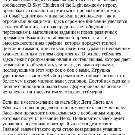
сообществу. В Sky: Children of the Light каждому игроку
предложат с головой погрузиться в проработанный мир,
который удивит как уникальными персонажами, так и
огромными локациями. Здесь огромное внимание уделяется
сюжетной линии, которая предполагает общение с
персонажами, выполнение заданий и поиск различных
предметов. Важной составляющей проекта стала и
высококачественная графика, которая порадует теплой
цветовой гаммой, приятными глазу текстурами и необычным
художественным стилем оформления. В основе геймплея
здесь лежит продуманная онлайн-составляющая, которая дает
возможность объединять усилия с другими игроками,
исследующими этот мир бок о бок с вами. Игрушка
удостоилась звания «Выбор редакции» и может похвастать
более чем пятью миллионами установок. Достойная оценка в
четыре с половиной балла была сформирована на основе
четырехсот пятидесяти тысяч отзывов геймеров.
Если вы имеете желание скачать Sky: Дети Света для
Windows, то вы определенно не пожалеете о своем выборе.
Здесь вам предстоит познакомиться с необычным миром,
который получил название Небо. Пользователь здесь будет
управлять персонажем, который является духом света.
Главной задачей такого духа стало возвращение упавших
звезд в их созвездия. Для этого вам потребуется исследовать