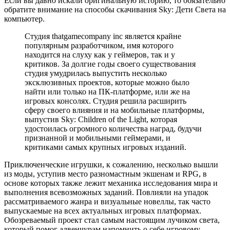
Если вы давно искали оригинальную историю, то обязательно
обратите внимание на способы скачивания Sky: Дети Света на
компьютер.
Студия thatgamecompany inc является крайне
популярным разработчиком, имя которого
находится на слуху как у геймеров, так и у
критиков. За долгие годы своего существования
студия умудрилась выпустить несколько
эксклюзивных проектов, которые можно было
найти или только на ПК-платформе, или же на
игровых консолях. Студия решила расширить
сферу своего влияния и на мобильные платформы,
выпустив Sky: Children of the Light, которая
удостоилась огромного количества наград, будучи
признанной и мобильными геймерами, и
критиками самых крупных игровых изданий.
Приключенческие игрушки, к сожалению, несколько вышли
из моды, уступив место разномастным экшенам и RPG, в
основе которых также лежит механика исследования мира и
выполнения всевозможных заданий. Повлияли на упадок
рассматриваемого жанра и визуальные новеллы, так часто
выпускаемые на всех актуальных игровых платформах.
Обозреваемый проект стал самым настоящим лучиком света,
который помог адвенчурам напомнить о себе игровому