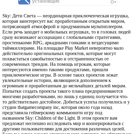
Sky: Дети Света — неординарная приключенческая игрушка,
которая заинтересует вас проработанным открытым миром,
потрясающей атмосферой и продуманным мультиплеером.
Если речь заходит о мобильных игрушках, то в головах людей
сразу возникают ассоциации с глобальными стратегиями,
простенькими RPG, аркадными гонками и вездесущими
таймкиллерами. На площадке Play Market невероятно мало
действительно оригинальных проектов, которые могут
похвастаться самобытностью и отстраненностью от
современных трендов. На помощь игрокам, которые
интересуются именно такими продуктами, пришли
приключенческие игры. В основе таких проектов лежат
увлекательные истории, являющиеся дополнением к
огромным и проработанным до мельчайших деталей мирам.
Попытки создать проекты такого плана предпринимаются
многими разработчиками, но лишь у единиц получается что-
то действительно достойное. Добиться успеха получилось и у
студии thatgamecompany inc, которая около года назад
представила геймерскому коммьюнити игру под
названием Sky: Children of the Light. В этом проекте вам
предложат неспешно исследовать мир и кооперироваться с
другими пользователями для достижения различных целей.