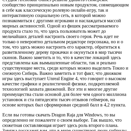
сообщество принципиально новым продуктом, совмещающим
в себе как классическую ролевую онлайн-игру, так и
интерактивную социальную сеть, в которой можно
познакомиться с другими игроками и наслаждаться массой
мирных активностей. Одной из фишек рассматриваемого
продукта стало то, что здесь пользователь может до
мельчайших деталей настроить своего героя. Речь идет не
только о невероятно детальном редакторе персонажа, но и о
том, что здесь можно настроить его характер, обратиться к
разветвленному дереву прокачки и окунуться в мир тысячи
скинов. Важно заметить и то, что в качестве локаций здесь
представлены как вымышленные области, так и реально
существующие места, среди которых можно выделить Токио и
снежную Сибирь. Важно заметить и тот факт, что движком
игры здесь выступает Unreal Engine 4, что говорит о высоком
качестве графики и реалистичной физике, подкрепляемой
технологией захвата движений. Все эти и многие другие
преимущества стали основой для более чем одного миллиона
установок и ста пятидесяти тысяч отзывов геймеров, на
основе которых был сформирован средний балл в 4,2 пункта.
Если вы готовы скачать Dragon Raja для Windows, то вы
определенно не пожалеете о своем выборе. Так вышло, что
сюжетная составляющая играет здесь роль второго плана.
Завязка расскажет вам, что в мире существуют люди-гибриды,