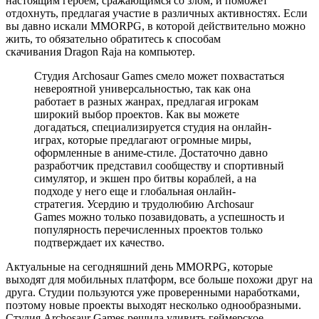
настоящим героем, сражающимся со злом, и поможет
отдохнуть, предлагая участие в различных активностях. Если
вы давно искали MMORPG, в которой действительно можно
жить, то обязательно обратитесь к способам
скачивания Dragon Raja на компьютер.
Студия Archosaur Games смело может похвастаться
невероятной универсальностью, так как она
работает в разных жанрах, предлагая игрокам
широкий выбор проектов. Как вы можете
догадаться, специализируется студия на онлайн-
играх, которые предлагают огромные миры,
оформленные в аниме-стиле. Достаточно давно
разработчик представил сообществу и спортивный
симулятор, и экшен про битвы кораблей, а на
подходе у него еще и глобальная онлайн-
стратегия. Усердию и трудолюбию Archosaur
Games можно только позавидовать, а успешность и
популярность перечисленных проектов только
подтверждает их качество.
Актуальные на сегодняшний день MMORPG, которые
выходят для мобильных платформ, все больше похожи друг на
друга. Студии пользуются уже проверенными наработками,
поэтому новые проекты выходят несколько однообразными.
Студия Archosaur Games решила удивить геймерское