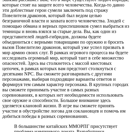
которые стоят на защите всего человечества. Когда-то давно
эти доблестные герои сумели заключить под стражу
Повелителя драконов, который был ведом целью
безграничной власти и захвата всего человечества. Злодей с
помощью обмана и верных приспешников сумел выбраться из
темницы и вновь взялся за старые дела. Вы, как один из
представителей людей-гибридов, должны будете
объединиться с верными товарищами по оружию и бросить
вызов Повелителю драконов, который уже успел призвать в
мир армию своих слуг. В рамках игрового процесса вы будете
исследовать огромный мир, который таит в себе множество
опасностей. Здесь вы столкнетесь с массой квестовых
цепочек, в рамках которых вам предстоит столкнуться с
десятками NPC. Вы сможете разговаривать с другими
персонажами, выбирая подходящие варианты ответов и
формируя тем самым характер персонажа. В крупных городах
вы сможете принимать участие в самых разных
соревнованиях, в которых нет необходимости использовать
свое оружие и способности. Большое внимание здесь
уделяется клановой жизни. В игре вы сможете принять
участие в обустройстве логова для соклановцев и помочь им
добиться победы в разных соревнованиях.
В большинстве китайских ММОРПГ присутствует
проблема навязчивого доната. Разработчики