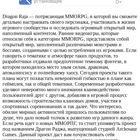
Dragon Raja — потрясающая MMORPG, в которой вы сможете
детально настраивать своего персонажа, участвовать в жизни
игрового сообщества и исследовать огромный открытый мир,
наполненный контентом. Ранние видеоигры, которые
относили себя к категории MMORPG, представляли собой
открытый мир, заполненный различными монстрами и
боссами, созданными с целью истребления их игроками. Если
говорить о тематике и атмосфере таких продуктов, то
разработчики отдавали предпочтение темному фэнтези, в
котором находилось место злым силам, драконам,
апокалипсису и полнейшему хаосу. Сегодня проекты такого
плана могут похвастать невероятной гибкостью в плане как
геймплея, так и общей тематики. Современные разработчики
уделяют невероятно много внимания взаимодействию
пользователей друг с другом, добавляя в игровой процесс
возможность строительства клановых домов, участия в
спортивных соревнованиях и так далее. Что интересно,
обилие мирных активностей пришлось пользователям по
душе, что дало новый толчок к развитию игр данного жанра.
Если речь идет о новых ММОРПГ, то стоит упомянуть проект
под названием Драгон Раджа, выпущенный студией Archosaur
Games. Данный проект даст вам почувствовать себя