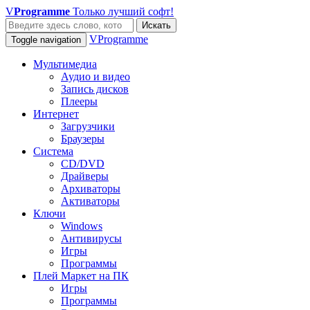
V
Programme
Только лучший софт!
Искать
VProgramme
Toggle navigation
Мультимедиа
Аудио и видео
Запись дисков
Плееры
Интернет
Загрузчики
Браузеры
Система
CD/DVD
Драйверы
Архиваторы
Активаторы
Ключи
Windows
Антивирусы
Игры
Программы
Плей Маркет на ПК
Игры
Программы