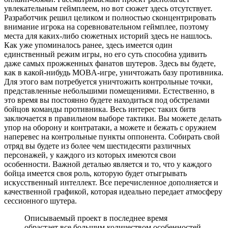
увлекательным геймплеем, но вот сюжет здесь отсутствует.
Разработчик решил целиком и полностью сконцентрировать
внимание игрока на соревновательном геймплее, поэтому
места для каких-либо сюжетных историй здесь не нашлось.
Как уже упоминалось ранее, здесь имеется один
единственный режим игры, но его суть способна удивить
даже самых прожженных фанатов шутеров. Здесь вы будете,
как в какой-нибудь MOBA-игре, уничтожать базу противника.
Для этого вам потребуется уничтожить контрольные точки,
представленные небольшими помещениями. Естественно, в
это время вы постоянно будете находиться под обстрелами
бойцов команды противника. Весь интерес таких битв
заключается в правильном выборе тактики. Вы можете делать
упор на оборону и контратаки, а можете и бежать с оружием
наперевес на контрольные пункты оппонента. Собирать свой
отряд вы будете из более чем шестидесяти различных
персонажей, у каждого из которых имеются свои
особенности. Важной деталью является и то, что у каждого
бойца имеется своя роль, которую будет отыгрывать
искусственный интеллект. Все перечисленное дополняется и
качественной графикой, которая идеально передает атмосферу
сессионного шутера.
Описываемый проект в последнее время
обрастает все большим количеством особенностей,