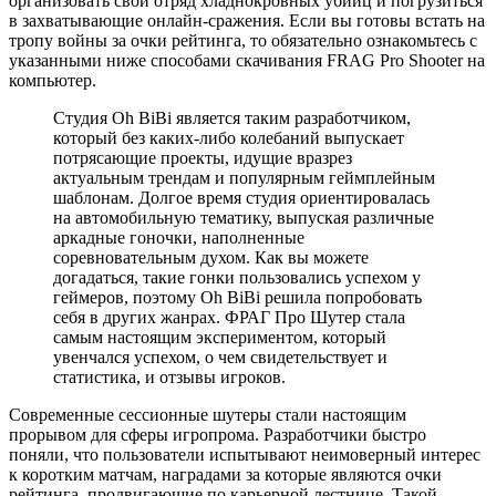
организовать свой отряд хладнокровных убийц и погрузиться
в захватывающие онлайн-сражения. Если вы готовы встать на
тропу войны за очки рейтинга, то обязательно ознакомьтесь с
указанными ниже способами скачивания FRAG Pro Shooter на
компьютер.
Студия Oh BiBi является таким разработчиком,
который без каких-либо колебаний выпускает
потрясающие проекты, идущие вразрез
актуальным трендам и популярным геймплейным
шаблонам. Долгое время студия ориентировалась
на автомобильную тематику, выпуская различные
аркадные гоночки, наполненные
соревновательным духом. Как вы можете
догадаться, такие гонки пользовались успехом у
геймеров, поэтому Oh BiBi решила попробовать
себя в других жанрах. ФРАГ Про Шутер стала
самым настоящим экспериментом, который
увенчался успехом, о чем свидетельствует и
статистика, и отзывы игроков.
Современные сессионные шутеры стали настоящим
прорывом для сферы игропрома. Разработчики быстро
поняли, что пользователи испытывают неимоверный интерес
к коротким матчам, наградами за которые являются очки
рейтинга, продвигающие по карьерной лестнице. Такой