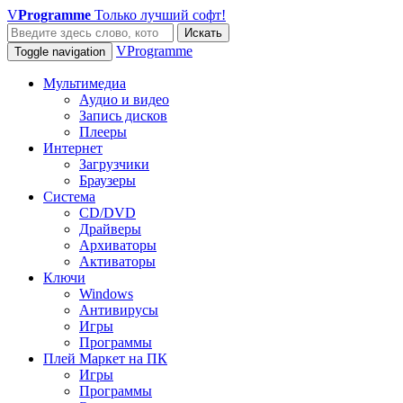
V
Programme
Только лучший софт!
Искать
VProgramme
Toggle navigation
Мультимедиа
Аудио и видео
Запись дисков
Плееры
Интернет
Загрузчики
Браузеры
Система
CD/DVD
Драйверы
Архиваторы
Активаторы
Ключи
Windows
Антивирусы
Игры
Программы
Плей Маркет на ПК
Игры
Программы