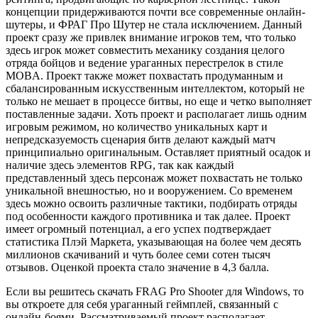
концепции придерживаются почти все современные онлайн-
шутеры, и ФРАГ Про Шутер не стала исключением. Данный
проект сразу же привлек внимание игроков тем, что только
здесь игрок может совместить механику создания целого
отряда бойцов и ведение ураганных перестрелок в стиле
MOBA. Проект также может похвастать продуманным и
сбалансированным искусственным интеллектом, который не
только не мешает в процессе битвы, но еще и четко выполняет
поставленные задачи. Хоть проект и располагает лишь одним
игровым режимом, но количество уникальных карт и
непредсказуемость сценария битв делают каждый матч
принципиально оригинальным. Оставляет приятный осадок и
наличие здесь элементов RPG, так как каждый
представленный здесь персонаж может похвастать не только
уникальной внешностью, но и вооружением. Со временем
здесь можно освоить различные тактики, подбирать отряды
под особенности каждого противника и так далее. Проект
имеет огромный потенциал, а его успех подтверждает
статистика Плэй Маркета, указывающая на более чем десять
миллионов скачиваний и чуть более семи сотен тысяч
отзывов. Оценкой проекта стало значение в 4,3 балла.
Если вы решитесь скачать FRAG Pro Shooter для Windows, то
вы откроете для себя ураганный геймплей, связанный с
онлайн-боями. Рассматриваемый проект располагает