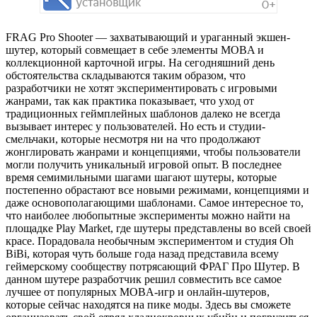
FRAG Pro Shooter — захватывающий и ураганный экшен-
шутер, который совмещает в себе элементы MOBA и
коллекционной карточной игры. На сегодняшний день
обстоятельства складываются таким образом, что
разработчики не хотят экспериментировать с игровыми
жанрами, так как практика показывает, что уход от
традиционных геймплейных шаблонов далеко не всегда
вызывает интерес у пользователей. Но есть и студии-
смельчаки, которые несмотря ни на что продолжают
жонглировать жанрами и концепциями, чтобы пользователи
могли получить уникальный игровой опыт. В последнее
время семимильными шагами шагают шутеры, которые
постепенно обрастают все новыми режимами, концепциями и
даже основополагающими шаблонами. Самое интересное то,
что наиболее любопытные эксперименты можно найти на
площадке Play Market, где шутеры представлены во всей своей
красе. Порадовала необычным экспериментом и студия Oh
BiBi, которая чуть больше года назад представила всему
геймерскому сообществу потрясающий ФРАГ Про Шутер. В
данном шутере разработчик решил совместить все самое
лучшее от популярных MOBA-игр и онлайн-шутеров,
которые сейчас находятся на пике моды. Здесь вы сможете