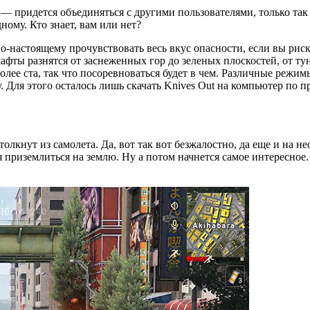
 — придется объединяться с другими пользователями, только так
ому. Кто знает, вам или нет?
о-настоящему прочувствовать весь вкус опасности, если вы риск
афты разнятся от заснеженных гор до зеленых плоскостей, от ту
более ста, так что посоревноваться будет в чем. Различные режим
 Для этого осталось лишь скачать Knives Out на компьютер по п
лкнут из самолета. Да, вот так вот безжалостно, да еще и на н
ья приземлиться на землю. Ну а потом начнется самое интересно