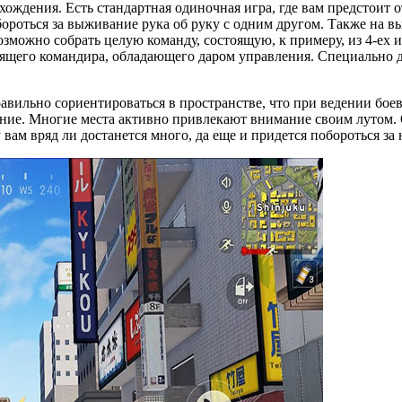
ждения. Есть стандартная одиночная игра, где вам предстоит от
ороться за выживание рука об руку с одним другом. Также на в
зможно собрать целую команду, состоящую, к примеру, из 4-ех и
тоящего командира, обладающего даром управления. Специально д
правильно сориентироваться в пространстве, что при ведении бо
ие. Многие места активно привлекают внимание своим лутом. Од
вам вряд ли достанется много, да еще и придется побороться за 