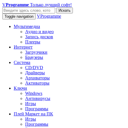
V
Programme
Только лучший софт!
Искать
VProgramme
Toggle navigation
Мультимедиа
Аудио и видео
Запись дисков
Плееры
Интернет
Загрузчики
Браузеры
Система
CD/DVD
Драйверы
Архиваторы
Активаторы
Ключи
Windows
Антивирусы
Игры
Программы
Плей Маркет на ПК
Игры
Программы