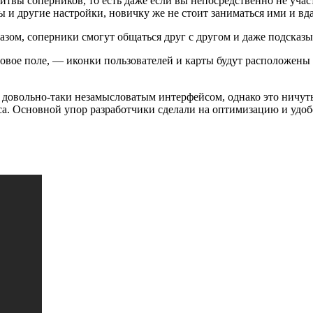
твы соперников, то есть даже если вы непосредственно не участ
 и другие настройки, новичку же не стоит заниматься ими и вд
зом, соперники смогут общаться друг с другом и даже подсказыв
овое поле, — иконки пользователей и карты будут расположены 
ет довольно-таки незамысловатым интерфейсом, однако это ничут
есса. Основной упор разработчики сделали на оптимизацию и уд