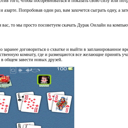
ротив того, чтобы посоревноваться и показать свою силу или пот
 азарте. Попробовав один раз, вам захочется сыграть одну, а за
я вас, то мы просто посоветуем скачать Дурак Онлайн на компью
о заранее договориться о схватке и выйти в запланированное вре
ственную комнату, где и размещаются все желающие принять учас
 в общем завести новых друзей.