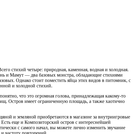
сего стихий четыре: природная, каменная, водная и холодная.
ень и Мамут — два базовых монстра, обладающие стихиями
зовых. Однако стоит поместить яйца этих видов в питомник, с
нной и холодной стихий.
 понятно, что это огромная голова, принадлежащая какому-то
вищ. Остров имеет ограниченную площадь, а также хаотично
одяной и земляной приобретаются в магазине за внутриигровые
. Есть еще и Композиторский остров с интереснейшей
тически с самого начал, вы можете лично изменить звучание
 и частоту повторений.