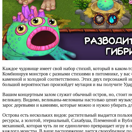
Каждое чудовище имеет свой набор стихий, который в каком-то
Комбинируя монстров с разными стихиями в питомнике, у вас
каменной и холодной соответственно. Этих двух персонажей и
большой вероятностью произойдет мутация и вы получите Уда
Вашим концертным залом служит обычный остров, но, стоит нен
великану. Видимо, великаны-меломаны настолько ценят музыку
зарос деревьями и камнями, которые можно и нужно убирать дл
Острова есть нескольких видов: растительный выдается польз
ресурсы, а золотой, этериальный, Сахабуша, Племенной и Вуб
механикой, которая чуть ли не единолично превращает игру в 
каждого монстра. В ваше распоряжение дается своеобразное по