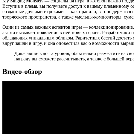
My Singing Monsters — социальная игра, в которой важно по
Вступив в племя, вы получаете доступ к вашему племенному ос
созданные другими игроками — как правило, в топе держатся
творческого пространства, а также умельцы-композиторы, сум
Один из самых важных аспектов игры — коллекционирование. 
азарта вызывает появление в ней новых героев. Разработчики п
обладающая уникальным обликом. Раритетных бестий достать сл
вдруг зашли в игру, и она оповестила вас о возможности выра
Докачавшись до 12 уровня, обязательно разместите на св
награду вы сможете рассчитывать, а также с большей ве
Видео-обзор