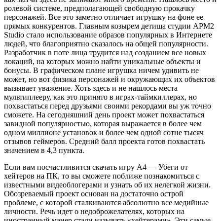
ролевой системе, предполагающей свободную прокачку
персонажей. Все это заметно отличает игрушку на фоне ее
прямых конкурентов. Главным козырем детища студии APM2
Studio стало использование образов популярных в Интернете
людей, что благоприятно сказалось на общей популярности.
Разработчик в поте лица трудится над созданием все новых
локаций, на которых можно найти уникальные объекты и
бонусы. В графическом плане игрушка ничем удивить не
может, но вот физика персонажей и окружающих их объектов
вызывает уважение. Хоть здесь и не нашлось места
мультиплееру, как это принято в играх-таймкиллерах, но
похвастаться перед друзьями своими рекордами вы уж точно
сможете. На сегодняшний день проект может похвастаться
завидной популярностью, которая выражается в более чем
одном миллионе установок и более чем одной сотне тысяч
отзывов геймеров. Средний балл проекта готов похвастать
значением в 4,3 пункта.
Если вам посчастливится скачать игру А4 — Убеги от
хейтеров на ПК, то вы сможете поближе познакомиться с
известными видеоблогерами и узнать об их нелегкой жизни.
Обозреваемый проект основан на достаточно острой
проблеме, с которой сталкиваются абсолютно все медийные
личности. Речь идет о недоброжелателях, которых на
иностранный манер стали называть «хейтерами». Эти самые