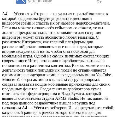
А4 — Убеги от хейтеров — казуальная игра-таймкиллер, в
которой вы должны будете управлять известными
видеоблогерами и спасать их от набегов недоброжелателей.
Если вы можете назвать себя геймером со стажем, то вы
должны прекрасно знать, что основанием для создания
видеоигры может стать абсолютно любая тематика. С
развитием Интернета, как главной платформы для
развлечений, стали появляться все новые идеи, которые
вполне заслуживали на то, чтобы стать основой для
мобильной игры. Одной из самых значимых составляющих
современного Интернета стали видеоблогеры, которые и
пополняют его различным контентом. Как вы можете знать,
деятельность таких популярных людей не ограничивается
одними лишь видеороликами, выкладываемыми на YouTube.
Многие блогеры активно взялись за сферу игропрома,
создавая захватывающие мобильные приложения для своих
преданных фанатов. Среди таких видеоблогеров сумел
отличиться в сфере игропрома и Влад Бумага, который
является основателем студии APM2 Studio. Не так давно из-
под пера данного разработчика вышла игрушка под
названием А4 — Убеги от хейтеров. Игра представляет собой
казуальный раннер, в рамках которого всем желающим