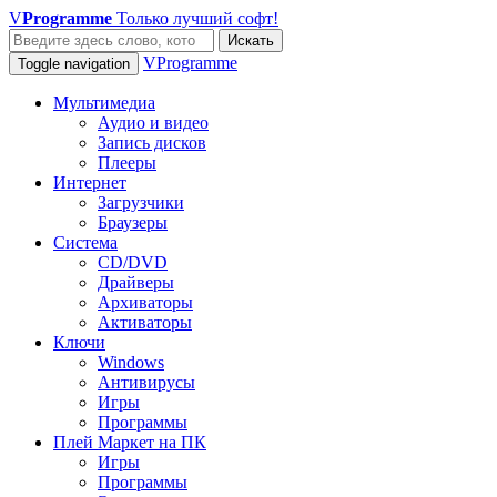
V
Programme
Только лучший софт!
Искать
VProgramme
Toggle navigation
Мультимедиа
Аудио и видео
Запись дисков
Плееры
Интернет
Загрузчики
Браузеры
Система
CD/DVD
Драйверы
Архиваторы
Активаторы
Ключи
Windows
Антивирусы
Игры
Программы
Плей Маркет на ПК
Игры
Программы