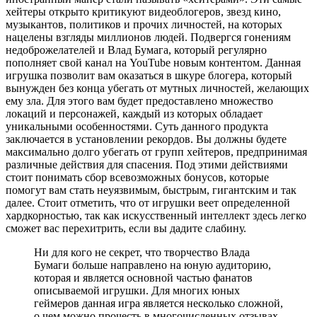
хейтеры открыто критикуют видеоблогеров, звезд кино,
музыкантов, политиков и прочих личностей, на которых
нацелены взгляды миллионов людей. Подвергся гонениям
недоброжелателей и Влад Бумага, который регулярно
пополняет свой канал на YouTube новым контентом. Данная
игрушка позволит вам оказаться в шкуре блогера, который
вынужден без конца убегать от мутных личностей, желающих
ему зла. Для этого вам будет предоставлено множество
локаций и персонажей, каждый из которых обладает
уникальными особенностями. Суть данного продукта
заключается в установлении рекордов. Вы должны будете
максимально долго убегать от групп хейтеров, предпринимая
различные действия для спасения. Под этими действиями
стоит понимать сбор всевозможных бонусов, которые
помогут вам стать неуязвимым, быстрым, гигантским и так
далее. Стоит отметить, что от игрушки веет определенной
хардкорностью, так как искусственный интеллект здесь легко
сможет вас перехитрить, если вы дадите слабину.
Ни для кого не секрет, что творчество Влада
Бумаги больше направлено на юную аудиторию,
которая и является основной частью фанатов
описываемой игрушки. Для многих юных
геймеров данная игра является несколько сложной,
о чем можно прочесть в многочисленных отзывах.