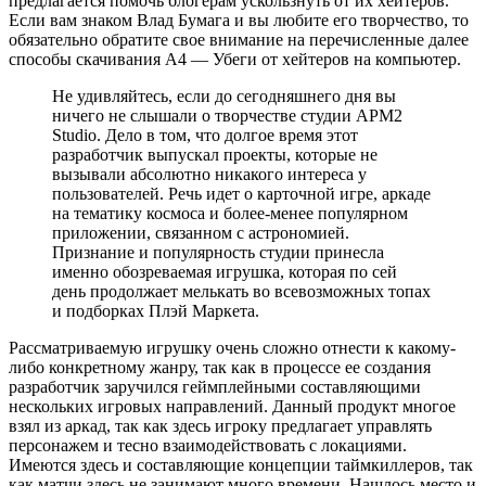
предлагается помочь блогерам ускользнуть от их хейтеров.
Если вам знаком Влад Бумага и вы любите его творчество, то
обязательно обратите свое внимание на перечисленные далее
способы скачивания А4 — Убеги от хейтеров на компьютер.
Не удивляйтесь, если до сегодняшнего дня вы
ничего не слышали о творчестве студии APM2
Studio. Дело в том, что долгое время этот
разработчик выпускал проекты, которые не
вызывали абсолютно никакого интереса у
пользователей. Речь идет о карточной игре, аркаде
на тематику космоса и более-менее популярном
приложении, связанном с астрономией.
Признание и популярность студии принесла
именно обозреваемая игрушка, которая по сей
день продолжает мелькать во всевозможных топах
и подборках Плэй Маркета.
Рассматриваемую игрушку очень сложно отнести к какому-
либо конкретному жанру, так как в процессе ее создания
разработчик заручился геймплейными составляющими
нескольких игровых направлений. Данный продукт многое
взял из аркад, так как здесь игроку предлагает управлять
персонажем и тесно взаимодействовать с локациями.
Имеются здесь и составляющие концепции таймкиллеров, так
как матчи здесь не занимают много времени. Нашлось место и