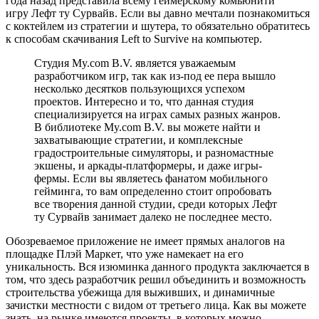
года назад представила всему геймерскому комьюнити
игру Лефт ту Сурвайв. Если вы давно мечтали познакомиться
с коктейлем из стратегии и шутера, то обязательно обратитесь
к способам скачивания Left to Survive на компьютер.
Студия My.com B.V. является уважаемым
разработчиком игр, так как из-под ее пера вышло
несколько десятков пользующихся успехом
проектов. Интересно и то, что данная студия
специализируется на играх самых разных жанров.
В библиотеке My.com B.V. вы можете найти и
захватывающие стратегии, и комплексные
градостроительные симуляторы, и разномастные
экшены, и аркады-платформеры, и даже игры-
фермы. Если вы являетесь фанатом мобильного
гейминга, то вам определенно стоит опробовать
все творения данной студии, среди которых Лефт
ту Сурвайв занимает далеко не последнее место.
Обозреваемое приложение не имеет прямых аналогов на
площадке Плэй Маркет, что уже намекает на его
уникальность. Вся изюминка данного продукта заключается в
том, что здесь разработчик решил объединить и возможность
строительства убежища для выживших, и динамичные
зачистки местности с видом от третьего лица. Как вы можете
знать, на рынке имеются проекты, в которых можно