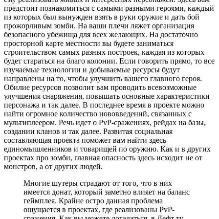
предстоит познакомиться с самыми разными героями, каждый
из которых был вынужден взять в руки оружие и дать бой
прожорливым зомби. На ваши плечи ляжет организация
безопасного убежища для всех желающих. На достаточно
просторной карте местности вы будете заниматься
строительством самых разных построек, каждая из которых
будет стараться на благо колонии. Если говорить прямо, то все
изучаемые технологии и добываемые ресурсы будут
направлены на то, чтобы улучшить вашего главного героя.
Обилие ресурсов позволит вам проводить всевозможные
улучшения снаряжения, повышать основные характеристики
персонажа и так далее. В последнее время в проекте можно
найти огромное количество нововведений, связанных с
мультиплеером. Речь идет о PvP-сражениях, рейдах на базы,
создании кланов и так далее. Развитая социальная
составляющая проекта поможет вам найти здесь
единомышленников и товарищей по оружию. Как и в других
проектах про зомби, главная опасность здесь исходит не от
монстров, а от других людей.
Многие шутеры страдают от того, что в них
имеется донат, который заметно влияет на баланс
геймплея. Крайне остро данная проблема
ощущается в проектах, где реализованы PvP-
сражения. Как вы можете догадаться, в Лефт ту