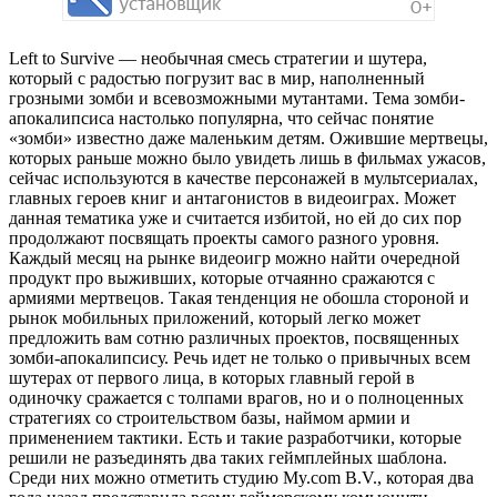
Left to Survive — необычная смесь стратегии и шутера,
который с радостью погрузит вас в мир, наполненный
грозными зомби и всевозможными мутантами. Тема зомби-
апокалипсиса настолько популярна, что сейчас понятие
«зомби» известно даже маленьким детям. Ожившие мертвецы,
которых раньше можно было увидеть лишь в фильмах ужасов,
сейчас используются в качестве персонажей в мультсериалах,
главных героев книг и антагонистов в видеоиграх. Может
данная тематика уже и считается избитой, но ей до сих пор
продолжают посвящать проекты самого разного уровня.
Каждый месяц на рынке видеоигр можно найти очередной
продукт про выживших, которые отчаянно сражаются с
армиями мертвецов. Такая тенденция не обошла стороной и
рынок мобильных приложений, который легко может
предложить вам сотню различных проектов, посвященных
зомби-апокалипсису. Речь идет не только о привычных всем
шутерах от первого лица, в которых главный герой в
одиночку сражается с толпами врагов, но и о полноценных
стратегиях со строительством базы, наймом армии и
применением тактики. Есть и такие разработчики, которые
решили не разъединять два таких геймплейных шаблона.
Среди них можно отметить студию My.com B.V., которая два