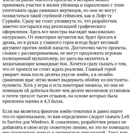
принимать участие в жизни убежища и параллельно с этим
уничтожать орды оживших мертвецов, но они не могут
похвастаться такой глубиной геймплея, как в Лефт ту
Сурвайв. Сразу же стоит упомянуть то, что разработчик
заметно постарался над реализацией графического
оформления. Здесь все монстры выглядят максимально
натурально. От некоторых мутантов вас будет бросать в
дрожь, но в руках у главного героя всегда будет весомый
аргумент против любой напасти. Достаточно часто проекты,
схожие с рассматриваемым, не могут предложить игрокам
полноценный мультиплеер, но здесь вы окунетесь в
захватывающие командные бои. Хочется сразу сказать о том,
что от проекта не стоит ждать реализма. Главный герой
умирает лишь после десятка укусов зомби, а в онлайн-
сражениях враг легко может выдержать обойму из пистолета-
пулемета. Хоть у игры и есть некоторые нюансы, но они не
помешали ей добиться более чем десяти миллионов установок
и почти трехсот тысяч отзывов, на основе которых была
присвоена оценка в 4,3 балла.
Если вы являетесь фанатом зомби-тематики и давно ищете
что-то оригинальное, то вам определенно следует скачать Left
to Survive для Windows. К сожалению, разработчик решил не
добавлять в свою игру сюжетную линию, но это не помешало
ему реализовать живых и интересных персонажей. Здесь вам