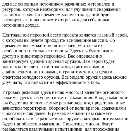
для вас основным источником различных материалов и
ресурсов, которые необходимы для улучшения снаряжения
главного героя. Со временем количество зданий будет
расширяться, и вы сможете открывать для себя новые
источники дохода.
Центральной персоной всего проекта является главный герой,
с которым вы будете проходить все здешние миссии. Со
временем вы сможете менять героев, учитывая их
особенности и сильные стороны. Здесь вы будете иметь
доступ к инвентарю персонажа. Вас определенно
заинтересует здешний арсенал оружия. Вам герой будет
мастерски владеть и пистолетами, и автоматами, и
снайперскими винтовками, и гранатометами, и целым
спектром холодного оружия. Все модели оружия здесь можно
улучшать, что повысит их эффективность в бою.
Игровых режимов здесь не так много. В качестве основного
режима здесь выступает сюжетная кампания. В ходе кампании
вы будете выполнять самые разные задания, представленные
зачисткой территории, обороной от волн врагов, сражениями
с боссами и так далее. В рамках кампании вы сможете
опробовать самые разные виды оружия, которые потом можно
будет приобрести в магазине. Сюжетные миссии будут
разбавляться различными испытаниями, для прохождения