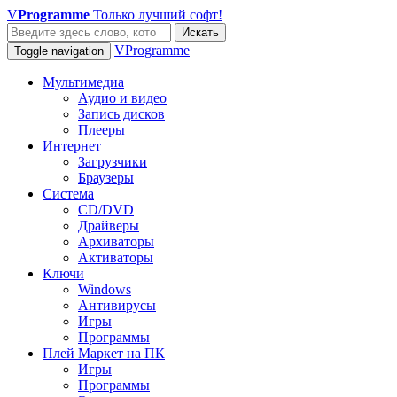
V
Programme
Только лучший софт!
Искать
VProgramme
Toggle navigation
Мультимедиа
Аудио и видео
Запись дисков
Плееры
Интернет
Загрузчики
Браузеры
Система
CD/DVD
Драйверы
Архиваторы
Активаторы
Ключи
Windows
Антивирусы
Игры
Программы
Плей Маркет на ПК
Игры
Программы