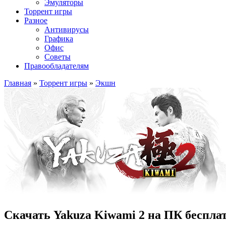
Эмуляторы
Торрент игры
Разное
Антивирусы
Графика
Офис
Советы
Правообладателям
Главная
»
Торрент игры
»
Экшн
Скачать Yakuza Kiwami 2 на ПК беспла