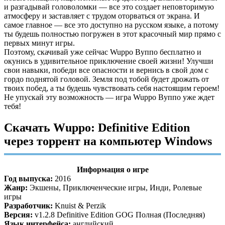
и разгадывай головоломки — все это создает неповторимую
атмосферу и заставляет с трудом оторваться от экрана. И
самое главное — все это доступно на русском языке, а потому
ты будешь полностью погружен в этот красочный мир прямо с
первых минут игры.
Поэтому, скачивай уже сейчас Wuppo Вуппо бесплатно и
окунись в удивительное приключение своей жизни! Улучши
свои навыки, победи все опасности и вернись в свой дом с
гордо поднятой головой. Земля под тобой будет дрожать от
твоих побед, а ты будешь чувствовать себя настоящим героем!
Не упускай эту возможность — игра Wuppo Вуппо уже ждет
тебя!
Скачать Wuppo: Definitive Edition
через торрент на компьютер Windows
Информация о игре
Год выпуска:
2016
Жанр:
Экшены, Приключенческие игры, Инди, Ролевые
игры
Разработчик:
Knuist & Perzik
Версия:
v1.2.8 Definitive Edition GOG Полная (Последняя)
Язык интерфейса:
английский