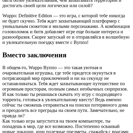
быть более увлекательным, чем захватывать территории и
достигать своей цели логически или силой?
Wuppo: Definitive Edition — это игра, с которой тебе никогда
не будет скучно. Тебя ждет захватывающий платформер с
уникальным сюжетом и милыми персонажами. А комбинация
головоломок и битв добавляет игре еще больше интереса и
разнообразия. Скорее запускай ее и отправляйся в волшебную
и увлекательную поездку вместе с Вуппо!
Вместо заключения
В общем-то, Wuppo Вуппо — это такая уютная и
очаровательная игрушка, где тебе придется окунуться в
потрясающий мир приключений и ни на секунду не
останавливаться. Тебя ждет захватывающее путешествие по
огромным просторам, полным самых необычных сюрпризов.
И как только ты решишься скачать эту игру с подходящего
торрента, готовься к увлекательному квесту! Ведь именно
сейчас ты сможешь отправиться на поиски потерянного дома
и преодолеть все преграды на своем пути. Замечательно, не
правда ли?
Как только игра запустится на твоем компьютере, ты
попадешь в мир, где все возможно. Постепенно осваивай
новые локации, ищи полезные предметы, сражайся с врагами