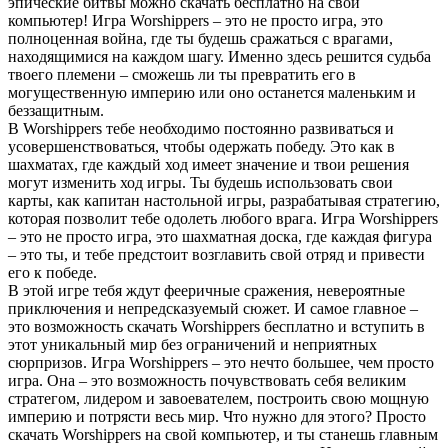
эпические битвы можно скачать бесплатно на свой
компьютер! Игра Worshippers – это не просто игра, это
полноценная война, где ты будешь сражаться с врагами,
находящимися на каждом шагу. Именно здесь решится судьба
твоего племени – сможешь ли ты превратить его в
могущественную империю или оно останется маленьким и
беззащитным.
В Worshippers тебе необходимо постоянно развиваться и
усовершенствоваться, чтобы одержать победу. Это как в
шахматах, где каждый ход имеет значение и твои решения
могут изменить ход игры. Ты будешь использовать свои
карты, как капитан настольной игры, разрабатывая стратегию,
которая позволит тебе одолеть любого врага. Игра Worshippers
– это не просто игра, это шахматная доска, где каждая фигура
– это ты, и тебе предстоит возглавить свой отряд и привести
его к победе.
В этой игре тебя ждут фееричные сражения, невероятные
приключения и непредсказуемый сюжет. И самое главное –
это возможность скачать Worshippers бесплатно и вступить в
этот уникальный мир без ограничений и неприятных
сюрпризов. Игра Worshippers – это нечто большее, чем просто
игра. Она – это возможность почувствовать себя великим
стратегом, лидером и завоевателем, построить свою мощную
империю и потрясти весь мир. Что нужно для этого? Просто
скачать Worshippers на свой компьютер, и ты станешь главным