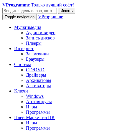
V
Programme
Только лучший софт!
Искать
VProgramme
Toggle navigation
Мультимедиа
Аудио и видео
Запись дисков
Плееры
Интернет
Загрузчики
Браузеры
Система
CD/DVD
Драйверы
Архиваторы
Активаторы
Ключи
Windows
Антивирусы
Игры
Программы
Плей Маркет на ПК
Игры
Программы