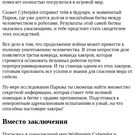
помогает полностью погрузиться в игровой мир.
Сюжет Cyberpilot отправит тебя в будущее, в знаменитый
Париж, где уже длится долгая и масштабная битва между
человечеством и роботами. Результаты этой самой битвы
оказались ужасающими, и тебе предстоит стать свидетелем
этих последствий.
Все дело в том, что продолжение войны может привести к
полному уничтожению человечества. В этом непростом деле
появляется третья команда, команда хакеров, которая
стремится остановить безумных роботов путем
перепрограммирования. И ты станешь одним из этих хакеров,
готовым приложить все усилия и знания для спасения мира от
гибели.
По мере исследования Парижа ты сможешь найти множество
секретной информации, которая станет тебе великой
помощью в битве с ордами противников. Подготовься к
невероятным адреналиновым испытаниям и узнай, на что
способны настоящие хакеры!
Вместо заключения
Погрузись в сумасшедший мир Wolfenstein Cyberpilot и