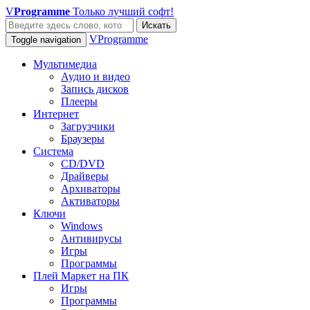
V
Programme
Только лучший софт!
Искать
VProgramme
Toggle navigation
Мультимедиа
Аудио и видео
Запись дисков
Плееры
Интернет
Загрузчики
Браузеры
Система
CD/DVD
Драйверы
Архиваторы
Активаторы
Ключи
Windows
Антивирусы
Игры
Программы
Плей Маркет на ПК
Игры
Программы