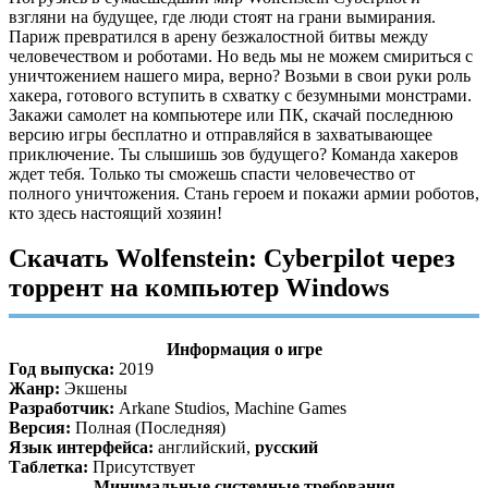
взгляни на будущее, где люди стоят на грани вымирания.
Париж превратился в арену безжалостной битвы между
человечеством и роботами. Но ведь мы не можем смириться с
уничтожением нашего мира, верно? Возьми в свои руки роль
хакера, готового вступить в схватку с безумными монстрами.
Закажи самолет на компьютере или ПК, скачай последнюю
версию игры бесплатно и отправляйся в захватывающее
приключение. Ты слышишь зов будущего? Команда хакеров
ждет тебя. Только ты сможешь спасти человечество от
полного уничтожения. Стань героем и покажи армии роботов,
кто здесь настоящий хозяин!
Скачать Wolfenstein: Cyberpilot через
торрент на компьютер Windows
Информация о игре
Год выпуска:
2019
Жанр:
Экшены
Разработчик:
Arkane Studios, Machine Games
Версия:
Полная (Последняя)
Язык интерфейса:
английский,
русский
Таблетка:
Присутствует
Минимальные системные требования