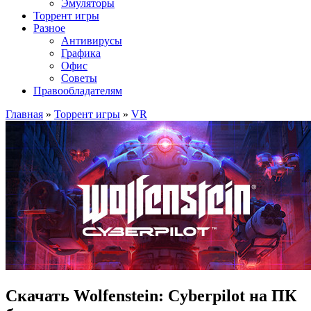
Эмуляторы
Торрент игры
Разное
Антивирусы
Графика
Офис
Советы
Правообладателям
Главная
»
Торрент игры
»
VR
Скачать Wolfenstein: Cyberpilot на ПК