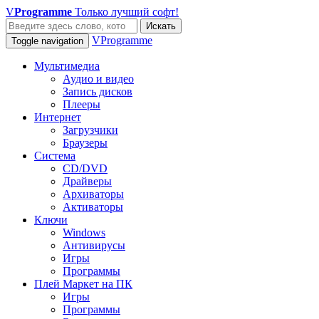
V
Programme
Только лучший софт!
Искать
VProgramme
Toggle navigation
Мультимедиа
Аудио и видео
Запись дисков
Плееры
Интернет
Загрузчики
Браузеры
Система
CD/DVD
Драйверы
Архиваторы
Активаторы
Ключи
Windows
Антивирусы
Игры
Программы
Плей Маркет на ПК
Игры
Программы