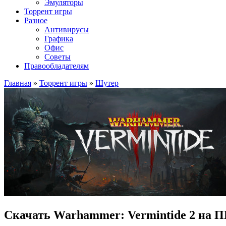
Эмуляторы
Торрент игры
Разное
Антивирусы
Графика
Офис
Советы
Правообладателям
Главная
»
Торрент игры
»
Шутер
Скачать Warhammer: Vermintide 2 на П