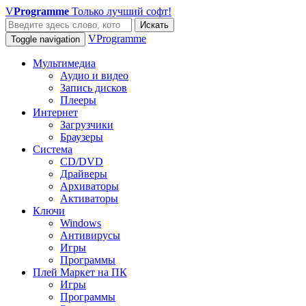
V
Programme
Только лучший софт!
Искать
VProgramme
Toggle navigation
Мультимедиа
Аудио и видео
Запись дисков
Плееры
Интернет
Загрузчики
Браузеры
Система
CD/DVD
Драйверы
Архиваторы
Активаторы
Ключи
Windows
Антивирусы
Игры
Программы
Плей Маркет на ПК
Игры
Программы