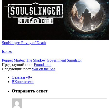
Soulslinger: Envoy of Death
Isonzo
Puppet Master: The Shadow Government Simulator
Предыдущий пост
Foundation
Следующий пост
War on the Sea
Отзывы
0
ВКонтакте
Отправить ответ