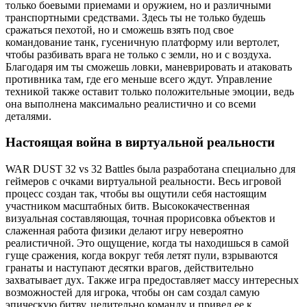
только боевыми приемами и оружием, но и различными
транспортными средствами. Здесь ты не только будешь
сражаться пехотой, но и сможешь взять под свое
командование танк, гусеничную платформу или вертолет,
чтобы разбивать врага не только с земли, но и с воздуха.
Благодаря им ты сможешь ловки, маневрировать и атаковать
противника там, где его меньше всего ждут. Управление
техникой также оставит только положительные эмоции, ведь
она выполнена максимально реалистично и со всеми
деталями.
Настоящая война в виртуальной реальности
WAR DUST 32 vs 32 Battles была разработана специально для
геймеров с очками виртуальной реальности. Весь игровой
процесс создан так, чтобы вы ощутили себя настоящим
участником масштабных битв. Высококачественная
визуальная составляющая, точная прорисовка объектов и
слаженная работа физики делают игру невероятно
реалистичной. Это ощущение, когда ты находишься в самой
гуще сражения, когда вокруг тебя летят пули, взрываются
гранаты и наступают десятки врагов, действительно
захватывает дух. Также игра предоставляет массу интересных
возможностей для игрока, чтобы он сам создал самую
эпическую битву, целительно команду и привел ее к