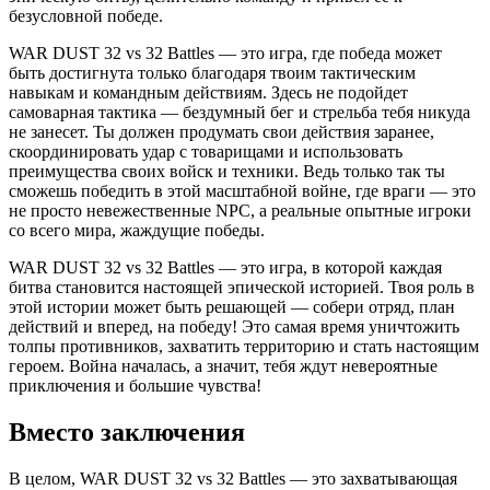
безусловной победе.
WAR DUST 32 vs 32 Battles — это игра, где победа может
быть достигнута только благодаря твоим тактическим
навыкам и командным действиям. Здесь не подойдет
самоварная тактика — бездумный бег и стрельба тебя никуда
не занесет. Ты должен продумать свои действия заранее,
скоординировать удар с товарищами и использовать
преимущества своих войск и техники. Ведь только так ты
сможешь победить в этой масштабной войне, где враги — это
не просто невежественные NPC, а реальные опытные игроки
со всего мира, жаждущие победы.
WAR DUST 32 vs 32 Battles — это игра, в которой каждая
битва становится настоящей эпической историей. Твоя роль в
этой истории может быть решающей — собери отряд, план
действий и вперед, на победу! Это самая время уничтожить
толпы противников, захватить территорию и стать настоящим
героем. Война началась, а значит, тебя ждут невероятные
приключения и большие чувства!
Вместо заключения
В целом, WAR DUST 32 vs 32 Battles — это захватывающая