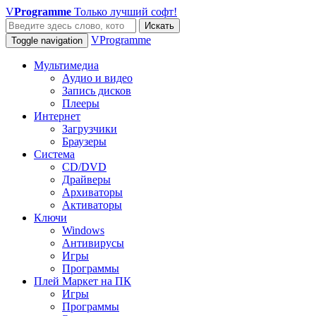
V
Programme
Только лучший софт!
Искать
VProgramme
Toggle navigation
Мультимедиа
Аудио и видео
Запись дисков
Плееры
Интернет
Загрузчики
Браузеры
Система
CD/DVD
Драйверы
Архиваторы
Активаторы
Ключи
Windows
Антивирусы
Игры
Программы
Плей Маркет на ПК
Игры
Программы