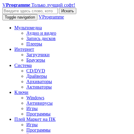
V
Programme
Только лучший софт!
Искать
VProgramme
Toggle navigation
Мультимедиа
Аудио и видео
Запись дисков
Плееры
Интернет
Загрузчики
Браузеры
Система
CD/DVD
Драйверы
Архиваторы
Активаторы
Ключи
Windows
Антивирусы
Игры
Программы
Плей Маркет на ПК
Игры
Программы