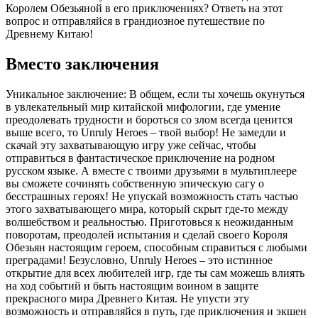
Королем Обезьяной в его приключениях? Ответь на этот
вопрос и отправляйся в грандиозное путешествие по
Древнему Китаю!
Вместо заключения
Уникальное заключение: В общем, если ты хочешь окунуться
в увлекательный мир китайской мифологии, где умение
преодолевать трудности и бороться со злом всегда ценится
выше всего, то Unruly Heroes – твой выбор! Не замедли и
скачай эту захватывающую игру уже сейчас, чтобы
отправиться в фантастическое приключение на родном
русском языке. А вместе с твоими друзьями в мультиплеере
вы сможете сочинять собственную эпическую сагу о
бесстрашных героях! Не упускай возможность стать частью
этого захватывающего мира, который скрыт где-то между
волшебством и реальностью. Приготовься к неожиданным
поворотам, преодолей испытания и сделай своего Короля
Обезьян настоящим героем, способным справиться с любыми
преградами! Безусловно, Unruly Heroes – это истинное
открытие для всех любителей игр, где ты сам можешь влиять
на ход событий и быть настоящим воином в защите
прекрасного мира Древнего Китая. Не упусти эту
возможность и отправляйся в путь, где приключения и экшен