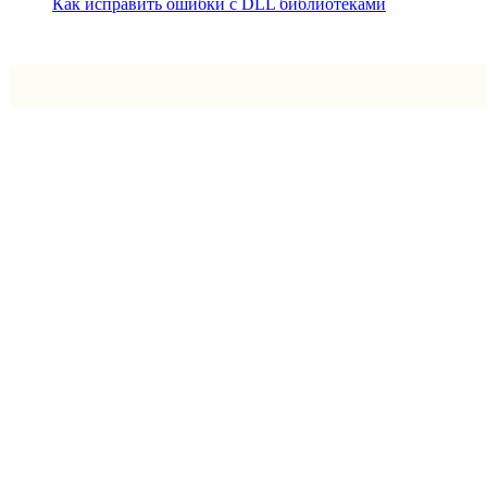
Как исправить ошибки с DLL библиотеками
Впрограмме © 2024