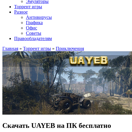
Эмуляторы
Торрент игры
Разное
Антивирусы
Графика
Офис
Советы
Правообладателям
Главная
»
Торрент игры
»
Приключения
Скачать UAYEB на ПК бесплатно