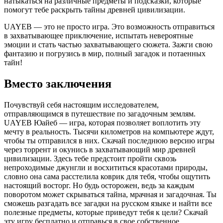
натыкаться на различные предметы и подсказки, которые
помогут тебе раскрыть тайны древней цивилизации.
UAYEB — это не просто игра. Это возможность отправиться
в захватывающее приключение, испытать невероятные
эмоции и стать частью захватывающего сюжета. Зажги свою
фантазию и погрузись в мир, полный загадок и потаенных
тайн!
Вместо заключения
Почувствуй себя настоящим исследователем,
отправляющимся в путешествие по загадочным землям.
UAYEB Юайеб — игра, которая позволяет воплотить эту
мечту в реальность. Тысячи километров на компьютере ждут,
чтобы ты отправился в них. Скачай последнюю версию игры
через торрент и окунись в захватывающий мир древней
цивилизации. Здесь тебе предстоит пройти сквозь
непроходимые джунгли и восхититься красотами природы,
словно она сама расстелила коврик для тебя, чтобы ощутить
настоящий восторг. Но будь осторожен, ведь за каждым
поворотом может скрываться тайна, мрачная и загадочная. Ты
сможешь разгадать все загадки на русском языке и найти все
полезные предметы, которые приведут тебя к цели? Скачай
эту игру бесплатно и отправься в свое собственное