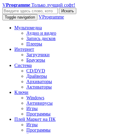
V
Programme
Только лучший софт!
Искать
VProgramme
Toggle navigation
Мультимедиа
Аудио и видео
Запись дисков
Плееры
Интернет
Загрузчики
Браузеры
Система
CD/DVD
Драйверы
Архиваторы
Активаторы
Ключи
Windows
Антивирусы
Игры
Программы
Плей Маркет на ПК
Игры
Программы