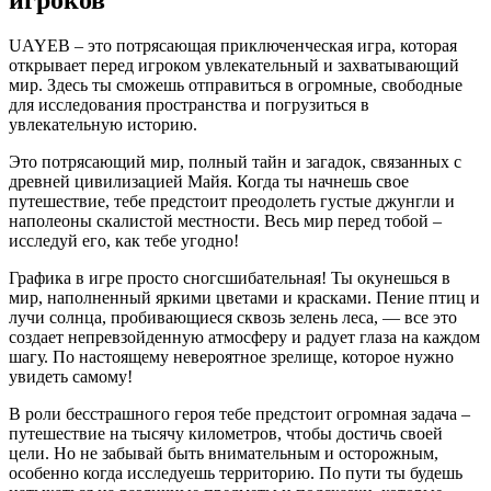
UAYEB – это потрясающая приключенческая игра, которая
открывает перед игроком увлекательный и захватывающий
мир. Здесь ты сможешь отправиться в огромные, свободные
для исследования пространства и погрузиться в
увлекательную историю.
Это потрясающий мир, полный тайн и загадок, связанных с
древней цивилизацией Майя. Когда ты начнешь свое
путешествие, тебе предстоит преодолеть густые джунгли и
наполеоны скалистой местности. Весь мир перед тобой –
исследуй его, как тебе угодно!
Графика в игре просто сногсшибательная! Ты окунешься в
мир, наполненный яркими цветами и красками. Пение птиц и
лучи солнца, пробивающиеся сквозь зелень леса, — все это
создает непревзойденную атмосферу и радует глаза на каждом
шагу. По настоящему невероятное зрелище, которое нужно
увидеть самому!
В роли бесстрашного героя тебе предстоит огромная задача –
путешествие на тысячу километров, чтобы достичь своей
цели. Но не забывай быть внимательным и осторожным,
особенно когда исследуешь территорию. По пути ты будешь