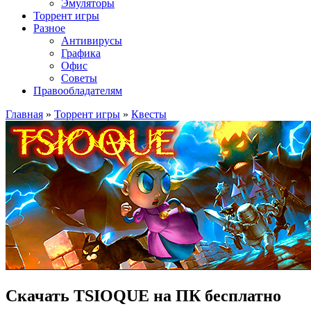
Эмуляторы
Торрент игры
Разное
Антивирусы
Графика
Офис
Советы
Правообладателям
Главная
»
Торрент игры
»
Квесты
Скачать TSIOQUE на ПК бесплатно