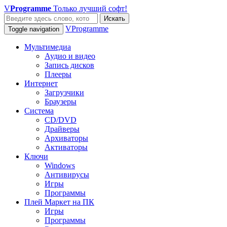
V
Programme
Только лучший софт!
Искать
VProgramme
Toggle navigation
Мультимедиа
Аудио и видео
Запись дисков
Плееры
Интернет
Загрузчики
Браузеры
Система
CD/DVD
Драйверы
Архиваторы
Активаторы
Ключи
Windows
Антивирусы
Игры
Программы
Плей Маркет на ПК
Игры
Программы