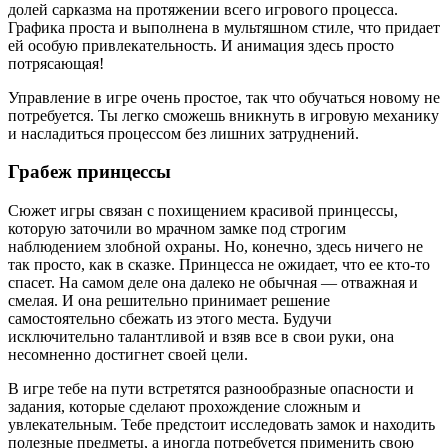
долей сарказма на протяжении всего игрового процесса.
Графика проста и выполнена в мультяшном стиле, что придает
ей особую привлекательность. И анимация здесь просто
потрясающая!
Управление в игре очень простое, так что обучаться новому не
потребуется. Ты легко сможешь вникнуть в игровую механику
и насладиться процессом без лишних затруднений.
Грабеж принцессы
Сюжет игры связан с похищением красивой принцессы,
которую заточили во мрачном замке под строгим
наблюдением злобной охраны. Но, конечно, здесь ничего не
так просто, как в сказке. Принцесса не ожидает, что ее кто-то
спасет. На самом деле она далеко не обычная — отважная и
смелая. И она решительно принимает решение
самостоятельно сбежать из этого места. Будучи
исключительно талантливой и взяв все в свои руки, она
несомненно достигнет своей цели.
В игре тебе на пути встретятся разнообразные опасности и
задания, которые сделают прохождение сложным и
увлекательным. Тебе предстоит исследовать замок и находить
полезные предметы, а иногда потребуется применить свою