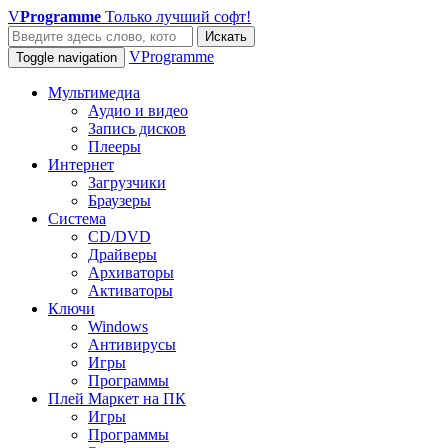
V
Programme
Только лучший софт!
Искать
VProgramme
Toggle navigation
Мультимедиа
Аудио и видео
Запись дисков
Плееры
Интернет
Загрузчики
Браузеры
Система
CD/DVD
Драйверы
Архиваторы
Активаторы
Ключи
Windows
Антивирусы
Игры
Программы
Плей Маркет на ПК
Игры
Программы