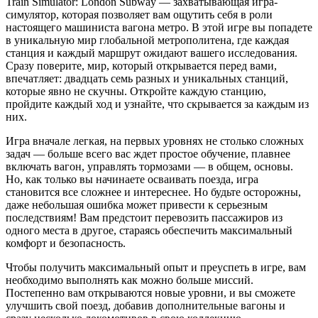
Train Simulator: London Subway — захватывающая игра-
симулятор, которая позволяет вам ощутить себя в роли
настоящего машиниста вагона метро. В этой игре вы попадете
в уникальную мир глобальной метрополитена, где каждая
станция и каждый маршрут ожидают вашего исследования.
Сразу поверите, мир, который открывается перед вами,
впечатляет: двадцать семь разных и уникальных станций,
которые явно не скучны. Откройте каждую станцию,
пройдите каждый ход и узнайте, что скрывается за каждым из
них.
Игра вначале легкая, на первых уровнях не столько сложных
задач — больше всего вас ждет простое обучение, плавнее
включать вагон, управлять тормозами — в общем, основы.
Но, как только вы начинаете осваивать поезда, игра
становится все сложнее и интереснее. Но будьте осторожны,
даже небольшая ошибка может привести к серьезным
последствиям! Вам предстоит перевозить пассажиров из
одного места в другое, стараясь обеспечить максимальный
комфорт и безопасность.
Чтобы получить максимальный опыт и преуспеть в игре, вам
необходимо выполнять как можно больше миссий.
Постепенно вам открываются новые уровни, и вы сможете
улучшить свой поезд, добавив дополнительные вагоны и