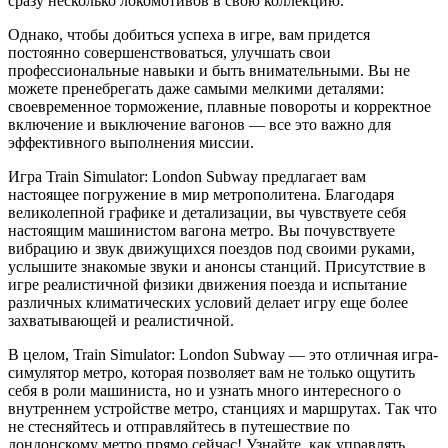
сразу несколько локомотивов в свою коллекцию.
Однако, чтобы добиться успеха в игре, вам придется
постоянно совершенствоваться, улучшать свои
профессиональные навыки и быть внимательными. Вы не
можете пренебрегать даже самыми мелкими деталями:
своевременное торможение, плавные повороты и корректное
включение и выключение вагонов — все это важно для
эффективного выполнения миссии.
Игра Train Simulator: London Subway предлагает вам
настоящее погружение в мир метрополитена. Благодаря
великолепной графике и детализации, вы чувствуете себя
настоящим машинистом вагона метро. Вы почувствуете
вибрацию и звук движущихся поездов под своими руками,
услышите знакомые звуки и анонсы станций. Присутствие в
игре реалистичной физики движения поезда и испытание
различных климатических условий делает игру еще более
захватывающей и реалистичной.
В целом, Train Simulator: London Subway — это отличная игра-
симулятор метро, которая позволяет вам не только ощутить
себя в роли машиниста, но и узнать много интересного о
внутреннем устройстве метро, станциях и маршрутах. Так что
не стесняйтесь и отправляйтесь в путешествие по
лондонскому метро прямо сейчас! Узнайте, как управлять