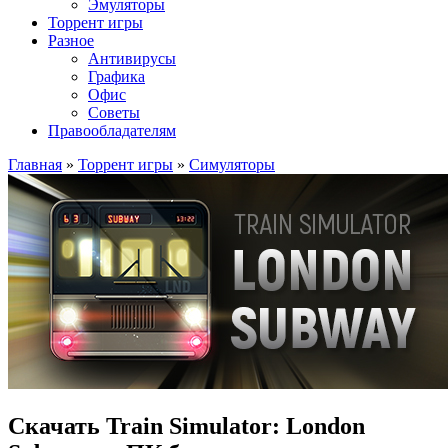
Эмуляторы
Торрент игры
Разное
Антивирусы
Графика
Офис
Советы
Правообладателям
Главная
»
Торрент игры
»
Симуляторы
Скачать Train Simulator: London