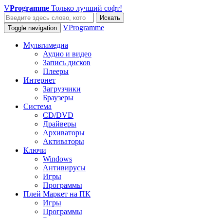
V
Programme
Только лучший софт!
Искать
VProgramme
Toggle navigation
Мультимедиа
Аудио и видео
Запись дисков
Плееры
Интернет
Загрузчики
Браузеры
Система
CD/DVD
Драйверы
Архиваторы
Активаторы
Ключи
Windows
Антивирусы
Игры
Программы
Плей Маркет на ПК
Игры
Программы