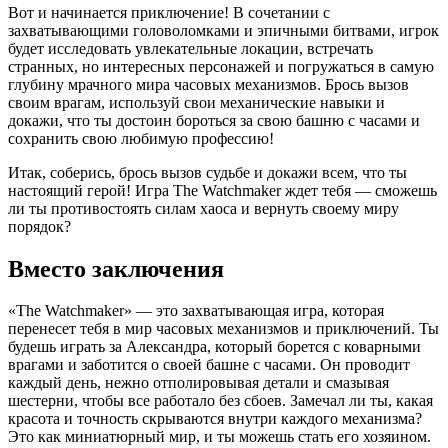
Вот и начинается приключение! В сочетании с
захватывающими головоломками и эпичными битвами, игрок
будет исследовать увлекательные локации, встречать
странных, но интересных персонажей и погружаться в самую
глубину мрачного мира часовых механизмов. Брось вызов
своим врагам, используй свои механические навыки и
докажи, что ты достоин бороться за свою башню с часами и
сохранить свою любимую профессию!
Итак, соберись, брось вызов судьбе и докажи всем, что ты
настоящий герой! Игра The Watchmaker ждет тебя — сможешь
ли ты противостоять силам хаоса и вернуть своему миру
порядок?
Вместо заключения
«The Watchmaker» — это захватывающая игра, которая
перенесет тебя в мир часовых механизмов и приключений. Ты
будешь играть за Александра, который борется с коварными
врагами и заботится о своей башне с часами. Он проводит
каждый день, нежно отполировывая детали и смазывая
шестерни, чтобы все работало без сбоев. Замечал ли ты, какая
красота и точность скрываются внутри каждого механизма?
Это как миниатюрный мир, и ты можешь стать его хозяином.