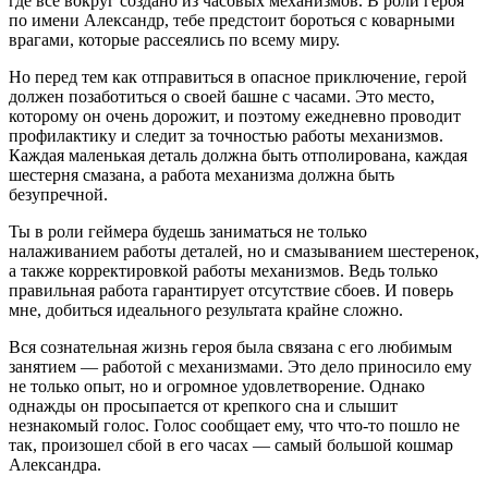
где все вокруг создано из часовых механизмов. В роли героя
по имени Александр, тебе предстоит бороться с коварными
врагами, которые рассеялись по всему миру.
Но перед тем как отправиться в опасное приключение, герой
должен позаботиться о своей башне с часами. Это место,
которому он очень дорожит, и поэтому ежедневно проводит
профилактику и следит за точностью работы механизмов.
Каждая маленькая деталь должна быть отполирована, каждая
шестерня смазана, а работа механизма должна быть
безупречной.
Ты в роли геймера будешь заниматься не только
налаживанием работы деталей, но и смазыванием шестеренок,
а также корректировкой работы механизмов. Ведь только
правильная работа гарантирует отсутствие сбоев. И поверь
мне, добиться идеального результата крайне сложно.
Вся сознательная жизнь героя была связана с его любимым
занятием — работой с механизмами. Это дело приносило ему
не только опыт, но и огромное удовлетворение. Однако
однажды он просыпается от крепкого сна и слышит
незнакомый голос. Голос сообщает ему, что что-то пошло не
так, произошел сбой в его часах — самый большой кошмар
Александра.