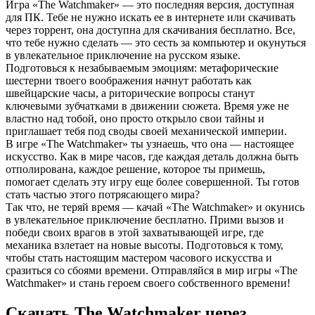
Игра «The Watchmaker» — это последняя версия, доступная
для ПК. Тебе не нужно искать ее в интернете или скачивать
через торрент, она доступна для скачивания бесплатно. Все,
что тебе нужно сделать — это сесть за компьютер и окунуться
в увлекательное приключение на русском языке.
Подготовься к незабываемым эмоциям: метафорические
шестерни твоего воображения начнут работать как
швейцарские часы, а риторические вопросы станут
ключевыми зубчатками в движении сюжета. Время уже не
властно над тобой, оно просто открыло свои тайны и
приглашает тебя под своды своей механической империи.
В игре «The Watchmaker» ты узнаешь, что она — настоящее
искусство. Как в мире часов, где каждая деталь должна быть
отполирована, каждое решение, которое ты примешь,
помогает сделать эту игру еще более совершенной. Ты готов
стать частью этого потрясающего мира?
Так что, не теряй время — качай «The Watchmaker» и окунись
в увлекательное приключение бесплатно. Прими вызов и
победи своих врагов в этой захватывающей игре, где
механика взлетает на новые высоты. Подготовься к тому,
чтобы стать настоящим мастером часового искусства и
сразиться со сбоями времени. Отправляйся в мир игры «The
Watchmaker» и стань героем своего собственного времени!
Скачать The Watchmaker через