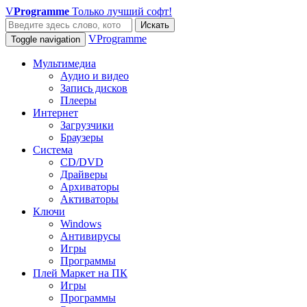
V
Programme
Только лучший софт!
Искать
VProgramme
Toggle navigation
Мультимедиа
Аудио и видео
Запись дисков
Плееры
Интернет
Загрузчики
Браузеры
Система
CD/DVD
Драйверы
Архиваторы
Активаторы
Ключи
Windows
Антивирусы
Игры
Программы
Плей Маркет на ПК
Игры
Программы