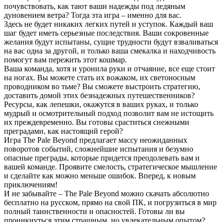
почувствовать, как тают ваши надежды под ледяным
дуновением ветра? Тогда эта игра – именно для вас.
Здесь не будет никаких легких путей и уступок. Каждый ваш
шаг будет иметь серьезные последствия. Ваши сокровенные
желания будут испытаны, сущие трудности будут взваливаться
на вас одна за другой, и только ваша смекалка и находчивость
помогут вам пережить этот кошмар.
Ваша команда, хотя и уронила руки и отчаяние, все еще стоит
на ногах. Вы можете стать их вожаком, их светоносным
проводником во тьме? Вы сможете выстроить стратегию,
доставить домой этих безнадежных путешественников?
Ресурсы, как лепешки, окажутся в ваших руках, и только
мудрый и осмотрительный подход позволит вам не истощить
их преждевременно. Вы готовы сраститься снежными
преградами, как настоящий герой?
Игра The Pale Beyond предлагает массу неожиданных
поворотов событий, сложнейшие испытания и безумно
опасные преграды, которые придется преодолевать вам и
вашей команде. Проявите смелость, стратегическое мышление
и сделайте как можно меньше ошибок. Вперед, к новым
приключениям!
И не забывайте – The Pale Beyond можно скачать абсолютно
бесплатно на русском, прямо на свой ПК, и погрузиться в мир
полный таинственности и опасностей. Готовы ли вы
проникнуться этим страшным, но увлекательным опытом?