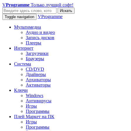
V
Programme
Только лучший софт!
Искать
VProgramme
Toggle navigation
Мультимедиа
Аудио и видео
Запись дисков
Плееры
Интернет
Загрузчики
Браузеры
Система
CD/DVD
Драйверы
Архиваторы
Активаторы
Ключи
Windows
Антивирусы
Игры
Программы
Плей Маркет на ПК
Игры
Программы