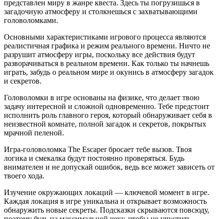
представлен миру в жанре квеста. Здесь ты погрузишься в
загадочную атмосферу и столкнешься с захватывающими
головоломками.
Основными характеристиками игрового процесса являются
реалистичная графика и режим реального времени. Ничто не
разрушит атмосферу игры, поскольку все действия будут
разворачиваться в реальном времени. Как только ты начнешь
играть, забудь о реальном мире и окунись в атмосферу загадок
и секретов.
Головоломки в игре основаны на физике, что делает твою
задачу интересной и сложной одновременно. Тебе предстоит
исполнить роль главного героя, который обнаруживает себя в
неизвестной комнате, полной загадок и секретов, покрытых
мрачной пеленой.
Игра-головоломка The Escaper бросает тебе вызов. Твоя
логика и смекалка будут постоянно проверяться. Будь
внимателен и не допускай ошибок, ведь все может зависеть от
твоего хода.
Изучение окружающих локаций — ключевой момент в игре.
Каждая локация в игре уникальна и открывает возможность
обнаружить новые секреты. Подсказки скрываются повсюду,
поэтому будь на максимальной чеку, чтобы не упустить