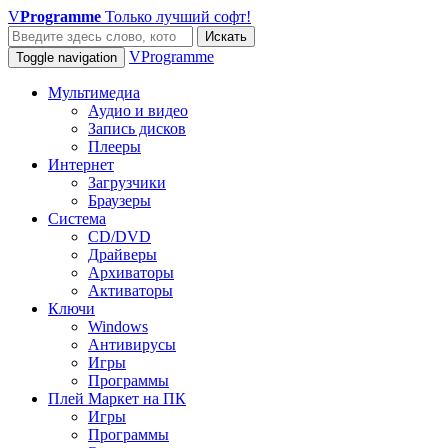
V
Programme
Только лучший софт!
Искать
VProgramme
Toggle navigation
Мультимедиа
Аудио и видео
Запись дисков
Плееры
Интернет
Загрузчики
Браузеры
Система
CD/DVD
Драйверы
Архиваторы
Активаторы
Ключи
Windows
Антивирусы
Игры
Программы
Плей Маркет на ПК
Игры
Программы