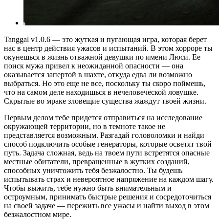
Tanggal v1.0.6 — это жуткая и пугающая игра, которая берет
нас в центр действия ужасов и испытаний. В этом хорроре ты
окунешься в жизнь отважной девушки по имени Люси. Ее
поиск мужа привел к неожиданной опасности — она
оказывается запертой в шахте, откуда едва ли возможно
выбраться. Но это еще не все, поскольку ты скоро поймешь,
что на самом деле находишься в нечеловеческой ловушке.
Скрытые во мраке зловещие существа жаждут твоей жизни.
Первым делом тебе придется отправиться на исследование
окружающей территории, но в темноте такое не
представляется возможным. Разгадай головоломки и найди
способ подключить особые генераторы, которые осветят твой
путь. Задача сложная, ведь на твоем пути встретятся опасные
местные обитатели, превращенные в жутких созданий,
способных уничтожить тебя безжалостно. Ты будешь
испытывать страх и невероятное напряжение на каждом шагу.
Чтобы выжить, тебе нужно быть внимательным и
остроумным, принимать быстрые решения и сосредоточиться
на своей задаче — пережить все ужасы и найти выход в этом
безжалостном мире.