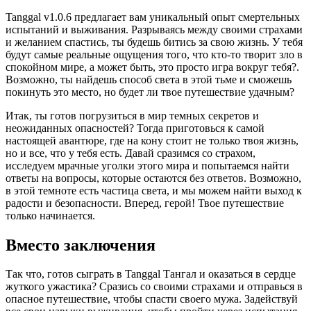
Tanggal v1.0.6 предлагает вам уникальный опыт смертельных
испытаний и выживания. Разрываясь между своими страхами
и желанием спастись, ты будешь битись за свою жизнь. У тебя
будут самые реальные ощущения того, что кто-то творит зло в
спокойном мире, а может быть, это просто игра вокруг тебя?.
Возможно, ты найдешь способ света в этой тьме и сможешь
покинуть это место, но будет ли твое путешествие удачным?
Итак, ты готов погрузиться в мир темных секретов и
неожиданных опасностей? Тогда приготовься к самой
настоящей авантюре, где на кону стоит не только твоя жизнь,
но и все, что у тебя есть. Давай сразимся со страхом,
исследуем мрачные уголки этого мира и попытаемся найти
ответы на вопросы, которые остаются без ответов. Возможно,
в этой темноте есть частица света, и мы можем найти выход к
радости и безопасности. Вперед, герой! Твое путешествие
только начинается.
Вместо заключения
Так что, готов сыграть в Tanggal Тангал и оказаться в сердце
жуткого ужастика? Сразись со своими страхами и отправься в
опасное путешествие, чтобы спасти своего мужа. Задействуй