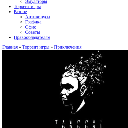
Эмуляторы
Торрент игры
Разное
Антивирусы
Графика
Офис
Советы
Правообладателям
Главная
»
Торрент игры
»
Приключения