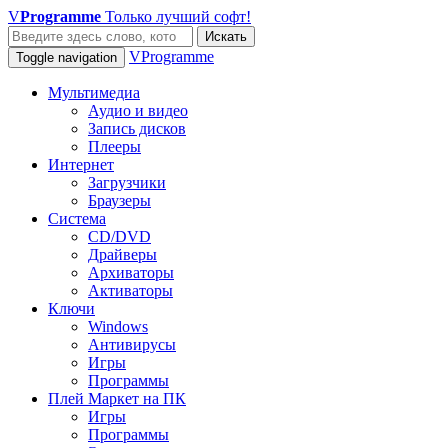
V
Programme
Только лучший софт!
Искать
VProgramme
Toggle navigation
Мультимедиа
Аудио и видео
Запись дисков
Плееры
Интернет
Загрузчики
Браузеры
Система
CD/DVD
Драйверы
Архиваторы
Активаторы
Ключи
Windows
Антивирусы
Игры
Программы
Плей Маркет на ПК
Игры
Программы