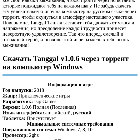
все свои навыки выживания, чтобы пройти через испытания,
которые поджидают тебя на каждом шагу. Не забудь скачать
эту увлекательную игру на компьютер на русском языке через
торрент, чтобы окунуться в атмосферу настоящего ужастика.
Поверь мне, Tanggal Тангал заставит тебя дрожать от ужаса и
напряжения, но преодоление каждой трудности принесет
невероятную удовлетворение. Так что вперед, смелый и
отважный герой, и позволь этой игре разжечь в тебе огонь
выживания!
Скачать Tanggal v1.0.6 через торрент
на компьютер Windows
Информация о игре
Год выпуска:
2018
Жанр:
Приключенческие игры
Разработчик:
Isip Games
Версия:
1.0.6 Полная (Последняя)
Язык интерфейса:
английский,
русский
Таблетка:
Присутствует
Минимальные системные требования
Операционная система:
Windows 7, 8, 10
Процессор:
2ghz