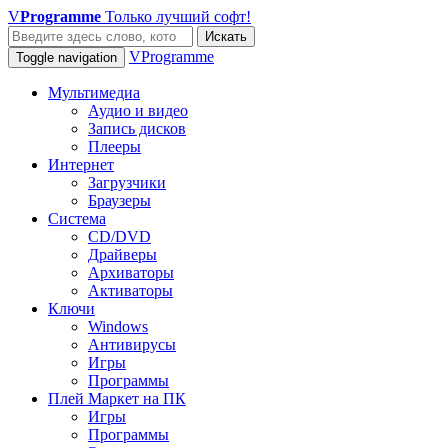
V
Programme
Только лучший софт!
Искать
VProgramme
Toggle navigation
Мультимедиа
Аудио и видео
Запись дисков
Плееры
Интернет
Загрузчики
Браузеры
Система
CD/DVD
Драйверы
Архиваторы
Активаторы
Ключи
Windows
Антивирусы
Игры
Программы
Плей Маркет на ПК
Игры
Программы