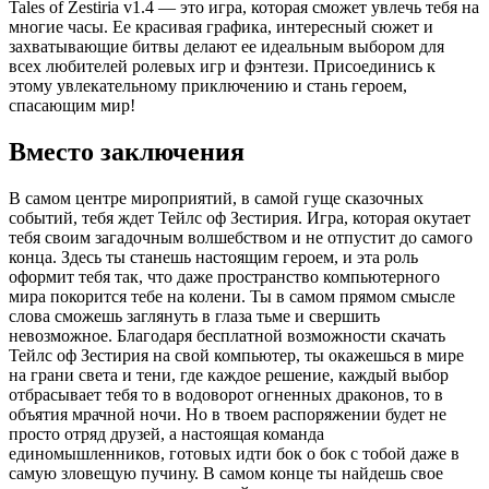
Tales of Zestiria v1.4 — это игра, которая сможет увлечь тебя на
многие часы. Ее красивая графика, интересный сюжет и
захватывающие битвы делают ее идеальным выбором для
всех любителей ролевых игр и фэнтези. Присоединись к
этому увлекательному приключению и стань героем,
спасающим мир!
Вместо заключения
В самом центре мироприятий, в самой гуще сказочных
событий, тебя ждет Тейлс оф Зестирия. Игра, которая окутает
тебя своим загадочным волшебством и не отпустит до самого
конца. Здесь ты станешь настоящим героем, и эта роль
оформит тебя так, что даже пространство компьютерного
мира покорится тебе на колени. Ты в самом прямом смысле
слова сможешь заглянуть в глаза тьме и свершить
невозможное. Благодаря бесплатной возможности скачать
Тейлс оф Зестирия на свой компьютер, ты окажешься в мире
на грани света и тени, где каждое решение, каждый выбор
отбрасывает тебя то в водоворот огненных драконов, то в
объятия мрачной ночи. Но в твоем распоряжении будет не
просто отряд друзей, а настоящая команда
единомышленников, готовых идти бок о бок с тобой даже в
самую зловещую пучину. В самом конце ты найдешь свое