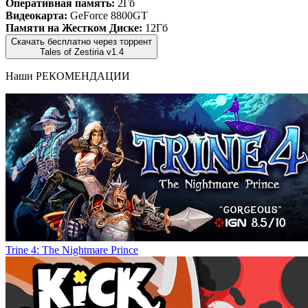
Оперативная память:
2Гб
Видеокарта:
GeForce 8800GT
Памяти на Жестком Диске:
12Гб
Скачать бесплатно через торрент
Tales of Zestiria v1.4
Наши
РЕКОМЕНДАЦИИ
Trine 4: The Nightmare Prince