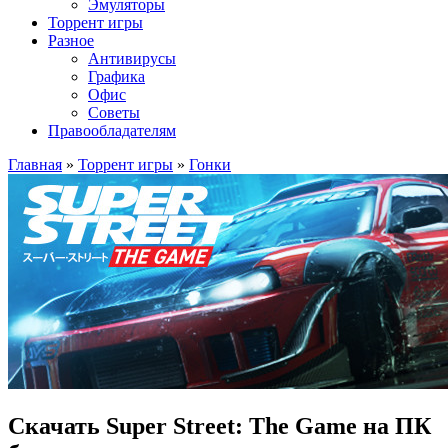
Эмуляторы
Торрент игры
Разное
Антивирусы
Графика
Офис
Советы
Правообладателям
Главная
»
Торрент игры
»
Гонки
Скачать Super Street: The Game на ПК