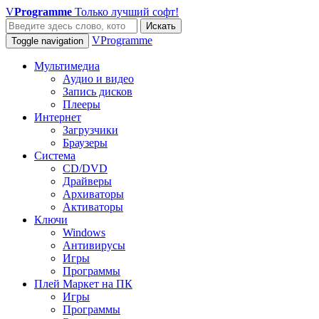
V
Programme
Только лучший софт!
Искать
VProgramme
Toggle navigation
Мультимедиа
Аудио и видео
Запись дисков
Плееры
Интернет
Загрузчики
Браузеры
Система
CD/DVD
Драйверы
Архиваторы
Активаторы
Ключи
Windows
Антивирусы
Игры
Программы
Плей Маркет на ПК
Игры
Программы