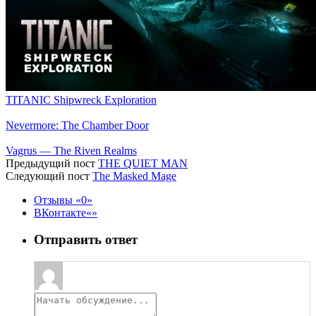
TITANIC Shipwreck Exploration
Nevermore: The Chamber Door
Vagrus — The Riven Realms
Предыдущий пост
THE QUIET MAN
Следующий пост
The Masked Mage
Отзывы
0
ВКонтакте
Отправить ответ