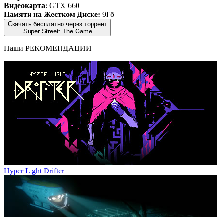
Видеокарта:
GTX 660
Памяти на Жестком Диске:
9Гб
Скачать бесплатно через торрент
Super Street: The Game
Наши
РЕКОМЕНДАЦИИ
Hyper Light Drifter