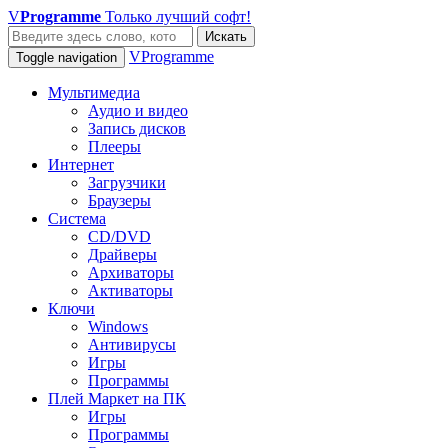
V
Programme
Только лучший софт!
Искать
VProgramme
Toggle navigation
Мультимедиа
Аудио и видео
Запись дисков
Плееры
Интернет
Загрузчики
Браузеры
Система
CD/DVD
Драйверы
Архиваторы
Активаторы
Ключи
Windows
Антивирусы
Игры
Программы
Плей Маркет на ПК
Игры
Программы