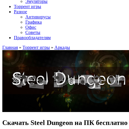
Эмуляторы
Торрент игры
Разное
Антивирусы
Графика
Офис
Советы
Правообладателям
Главная
»
Торрент игры
»
Аркады
Скачать Steel Dungeon на ПК бесплатно