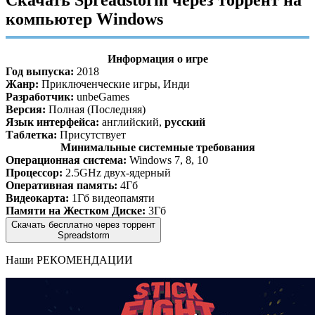
Скачать Spreadstorm через торрент на
компьютер Windows
Информация о игре
Год выпуска:
2018
Жанр:
Приключенческие игры, Инди
Разработчик:
unbeGames
Версия:
Полная (Последняя)
Язык интерфейса:
английский,
русский
Таблетка:
Присутствует
Минимальные системные требования
Операционная система:
Windows 7, 8, 10
Процессор:
2.5GHz двух-ядерный
Оперативная память:
4Гб
Видеокарта:
1Гб видеопамяти
Памяти на Жестком Диске:
3Гб
Скачать бесплатно через торрент
Spreadstorm
Наши
РЕКОМЕНДАЦИИ