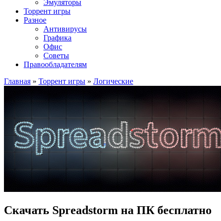
Эмуляторы
Торрент игры
Разное
Антивирусы
Графика
Офис
Советы
Правообладателям
Главная
»
Торрент игры
»
Логические
Скачать Spreadstorm на ПК бесплатно