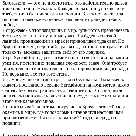
Spreadstorm — это не просто игра, это действительно вызов
твоей логики и смекалки. Каждое испытание уникально и
требует от тебя точности и интуиции. Здесь нет места для
ошибок, только качественное мышление приведет тебя к
победе.
Погружаясь в этот загадочный мир, будь готов преодолевать
темные уголки и запутанные узлы. Ты будешь светлой
лампой, проникающей в мрак и приводящей туда свет. Но
будь осторожен, ведь твой враг всегда готов к контратаке. И
только ты можешь защитить себя от его ловушек.
Игра Spreadstorm дарит возможность развить свои навыки и
умения, постепенно повышая сложность задач. Она требует
внимательности и тщательного планирования каждого хода.
Но верь мне, все это того стоит.
И самое лучшее в этой игре — она бесплатна! Ты можешь
скачать последнюю версию Spreadstorm на компьютер прямо
сейчас. Без регистрации, без ограничений. Это твой шанс
испытать настоящее увлечение и преодолеть все испытания
этого уникального мира.
Не откладывай на потом, погрузись в Spreadstorm сейчас и
окажись в мире, где головоломки становятся настоящими
приключениями. Ты готов к вызову? Тогда, вперед, на
подвиги!