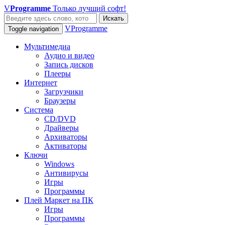
V
Programme
Только лучший софт!
Искать
VProgramme
Toggle navigation
Мультимедиа
Аудио и видео
Запись дисков
Плееры
Интернет
Загрузчики
Браузеры
Система
CD/DVD
Драйверы
Архиваторы
Активаторы
Ключи
Windows
Антивирусы
Игры
Программы
Плей Маркет на ПК
Игры
Программы