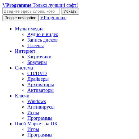
V
Programme
Только лучший софт!
Искать
VProgramme
Toggle navigation
Мультимедиа
Аудио и видео
Запись дисков
Плееры
Интернет
Загрузчики
Браузеры
Система
CD/DVD
Драйверы
Архиваторы
Активаторы
Ключи
Windows
Антивирусы
Игры
Программы
Плей Маркет на ПК
Игры
Программы